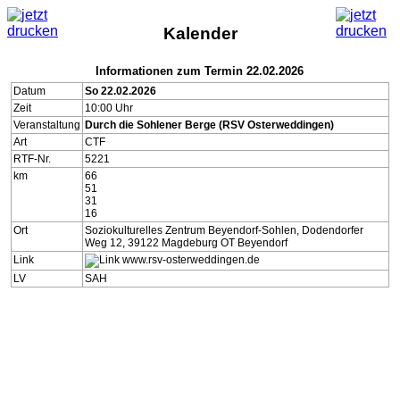
Kalender
Informationen zum Termin 22.02.2026
Datum
So 22.02.2026
Zeit
10:00 Uhr
Veranstaltung
Durch die Sohlener Berge (RSV Osterweddingen)
Art
CTF
RTF-Nr.
5221
km
66
51
31
16
Ort
Soziokulturelles Zentrum Beyendorf-Sohlen, Dodendorfer
Weg 12, 39122 Magdeburg OT Beyendorf
Link
www.rsv-osterweddingen.de
LV
SAH