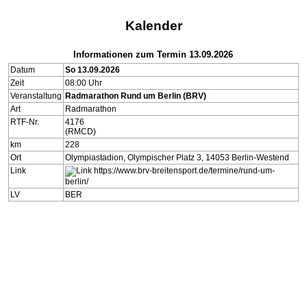
Kalender
Informationen zum Termin 13.09.2026
Datum
So 13.09.2026
Zeit
08:00 Uhr
Veranstaltung
Radmarathon Rund um Berlin (BRV)
Art
Radmarathon
RTF-Nr.
4176
(RMCD)
km
228
Ort
Olympiastadion, Olympischer Platz 3, 14053 Berlin-Westend
Link
https://www.brv-breitensport.de/termine/rund-um-
berlin/
LV
BER