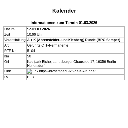
Kalender
Informationen zum Termin 01.03.2026
Datum
So 01.03.2026
Zeit
10:00 Uhr
Veranstaltung
A + K [Ahrensfelder- und Kienberg] Runde (BRC Semper)
Art
Geführte CTF-Permanente
RTF-Nr.
5104
km
50
Ort
Kaufpark Eiche, Landsberger Chaussee 17, 16356 Berlin-
Hellersdorf
Link
https://brcsemper1925.de/a-k-runde/
LV
BER