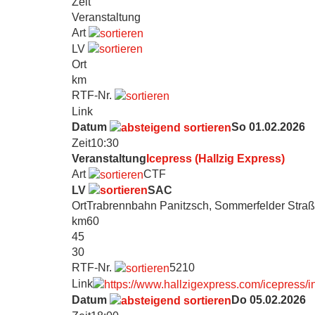
Zeit
Veranstaltung
Art
LV
Ort
km
RTF-Nr.
Link
Datum
So 01.02.2026
Zeit
10:30
Veranstaltung
Icepress (Hallzig Express)
Art
CTF
LV
SAC
Ort
Trabrennbahn Panitzsch, Sommerfelder Straß
km
60
45
30
RTF-Nr.
5210
Link
Datum
Do 05.02.2026