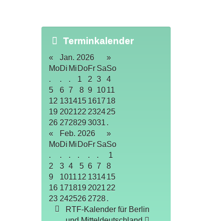
Terminkalender
«
Jan. 2026
»
Mo
Di
Mi
Do
Fr
Sa
So
.
.
.
1
2
3
4
5
6
7
8
9
10
11
12
13
14
15
16
17
18
19
20
21
22
23
24
25
26
27
28
29
30
31
.
«
Feb. 2026
»
Mo
Di
Mi
Do
Fr
Sa
So
.
.
.
.
.
.
1
2
3
4
5
6
7
8
9
10
11
12
13
14
15
16
17
18
19
20
21
22
23
24
25
26
27
28
.
RTF-Kalender für Berlin
und Mitteldeutschland