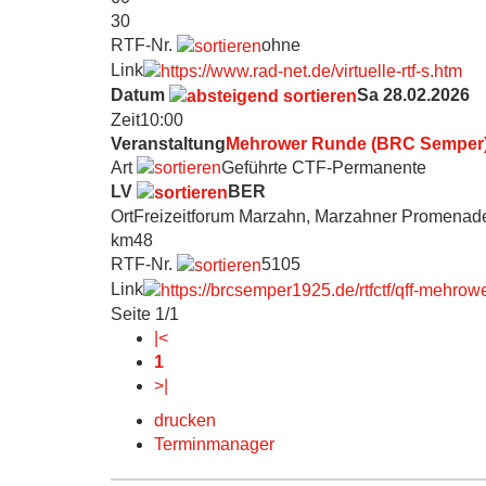
30
RTF-Nr.
ohne
Link
Datum
Sa 28.02.2026
Zeit
10:00
Veranstaltung
Mehrower Runde (BRC Semper
Art
Geführte CTF-Permanente
LV
BER
Ort
Freizeitforum Marzahn, Marzahner Promenade
km
48
RTF-Nr.
5105
Link
Seite 1/1
|<
1
>|
drucken
Terminmanager