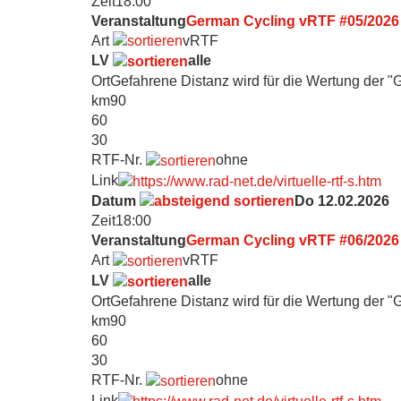
Zeit
18:00
Veranstaltung
German Cycling vRTF #05/2026
Art
vRTF
LV
alle
Ort
Gefahrene Distanz wird für die Wertung der "
km
90
60
30
RTF-Nr.
ohne
Link
Datum
Do 12.02.2026
Zeit
18:00
Veranstaltung
German Cycling vRTF #06/2026
Art
vRTF
LV
alle
Ort
Gefahrene Distanz wird für die Wertung der "
km
90
60
30
RTF-Nr.
ohne
Link