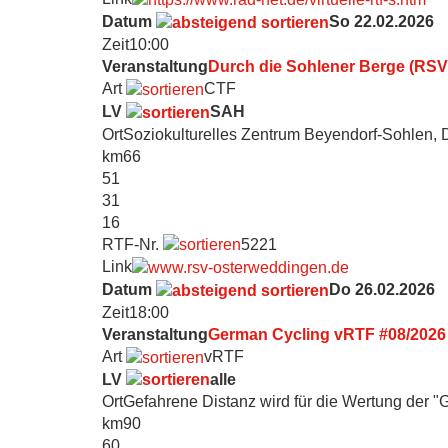
Datum
So 22.02.2026
Zeit
10:00
Veranstaltung
Durch die Sohlener Berge (RS
Art
CTF
LV
SAH
Ort
Soziokulturelles Zentrum Beyendorf-Sohlen
km
66
51
31
16
RTF-Nr.
5221
Link
Datum
Do 26.02.2026
Zeit
18:00
Veranstaltung
German Cycling vRTF #08/2026
Art
vRTF
LV
alle
Ort
Gefahrene Distanz wird für die Wertung der "
km
90
60