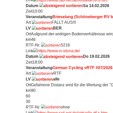
Datum
Sa 14.02.2026
Zeit
10:00
Veranstaltung
Brieselang (Schöneberger RV I
Art
FÄLLT AUS!!!
LV
BER
Ort
Aufgrund der widrigen Bodenverhältnisse wir
km
46
RTF-Nr.
5216
Link
Datum
Do 19.02.2026
Zeit
18:00
Veranstaltung
German Cycling vRTF #07/2026
Art
vRTF
LV
alle
Ort
Gefahrene Distanz wird für die Wertung der "
km
90
60
30
RTF-Nr.
ohne
Link