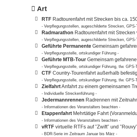
Art
RTF
Radtourenfahrt mit Strecken bis ca. 1
- Verpflegungsstellen, augeschilderte Strecken, GPS-
Radmarathon
Radtourenfahrt mit Strecken
- Verpflegungsstellen, augeschilderte Strecken, GPS-
Geführte Permanente
Gemeinsam gefahren
- Verpflegungsstelle, ortskundiger Führung -
Geführte MTB-Tour
Gemeinsam gefahrene T
- Verpflegungsstelle, ortskundiger Führung, tlw. GPS-
CTF
Country-Tourenfahrt außerhalb befesti
- Verpflegungsstelle, ortskundiger Führung, tlw. GPS-
Zielfahrt
Anfahrt zu einem gemeinsamen Tref
- Individuelle Streckenführung -
Jedermannrennen
Radrennen mit Zeitnahm
- Informationen des Veranstalters beachten -
Etappenfahrt
Mehrtätige Fahrt (Voranmeldun
- Informationen des Veranstalters beachten -
vRTF
virtuelle RTFs auf "Zwift" und "Rouvy
- BDR-Serie im Zeitraum Januar bis März -