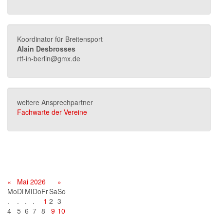
Koordinator für Breitensport
Alain Desbrosses
rtf-in-berlin@gmx.de
weitere Ansprechpartner
Fachwarte der Vereine
Terminkalender
«
Mai 2026
»
Mo
Di
Mi
Do
Fr
Sa
So
.
.
.
.
1
2
3
4
5
6
7
8
9
10