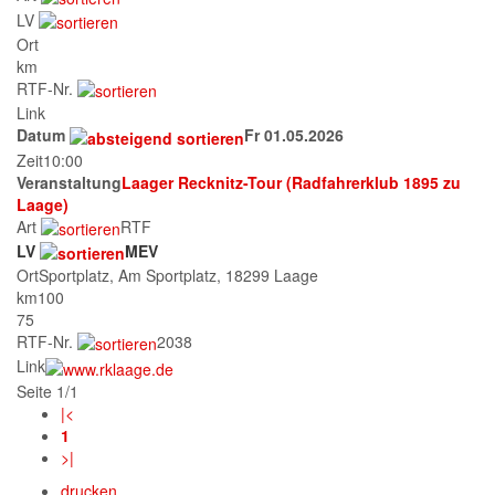
LV
Ort
km
RTF-Nr.
Link
Datum
Fr 01.05.2026
Zeit
10:00
Veranstaltung
Laager Recknitz-Tour (Radfahrerklub 1895 zu
Laage)
Art
RTF
LV
MEV
Ort
Sportplatz, Am Sportplatz, 18299 Laage
km
100
75
RTF-Nr.
2038
Link
Seite 1/1
|<
1
>|
drucken