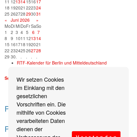
11
12
13
14
15
16
17
18
19
20
21
22
23
24
25
26
27
28
29
30
31
«
Juni 2026
»
Mo
Di
Mi
Do
Fr
Sa
So
1
2
3
4
5
6
7
8
9
10
11
12
13
14
15
16
17
18
19
20
21
22
23
24
25
26
27
28
29
30
.
.
.
.
.
RTF-Kalender für Berlin und Mitteldeutschland
Sonntag, 13. September 2026
Wir setzen Cookies
mehr
im Einklang mit den
gesetzlichen
Vorschriften ein. Die
Partner des Breitensports
mithilfe von Cookies
verarbeiteten Daten
Partner von BRV-Breitensport.de
dienen der