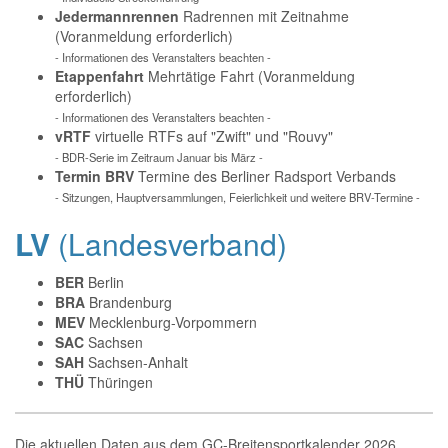
Jedermannrennen
Radrennen mit Zeitnahme
(Voranmeldung erforderlich)
- Informationen des Veranstalters beachten -
Etappenfahrt
Mehrtätige Fahrt (Voranmeldung
erforderlich)
- Informationen des Veranstalters beachten -
vRTF
virtuelle RTFs auf "Zwift" und "Rouvy"
- BDR-Serie im Zeitraum Januar bis März -
Termin BRV
Termine des Berliner Radsport Verbands
- Sitzungen, Hauptversammlungen, Feierlichkeit und weitere BRV-Termine -
LV
(Landesverband)
BER
Berlin
BRA
Brandenburg
MEV
Mecklenburg-Vorpommern
SAC
Sachsen
SAH
Sachsen-Anhalt
THÜ
Thüringen
Die aktuellen Daten aus dem GC-Breitensportkalender 2026