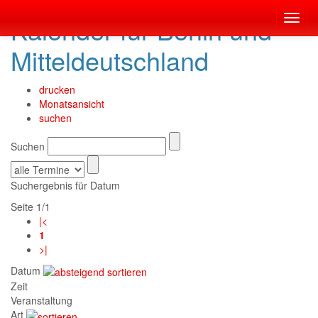
Kalender für Berlin und
Toggl
navig
Mitteldeutschland
drucken
Monatsansicht
suchen
Suchen
Suchergebnis für Datum
Seite 1/1
|<
1
>|
Datum
Zeit
Veranstaltung
Art