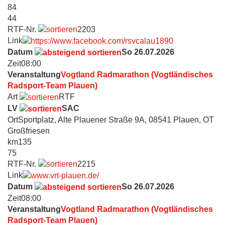
84
44
RTF-Nr.
2203
Link
Datum
So 26.07.2026
Zeit
08:00
Veranstaltung
Vogtland Radmarathon (Vogtländisches
Radsport-Team Plauen)
Art
RTF
LV
SAC
Ort
Sportplatz, Alte Plauener Straße 9A, 08541 Plauen, OT
Großfriesen
km
135
75
RTF-Nr.
2215
Link
Datum
So 26.07.2026
Zeit
08:00
Veranstaltung
Vogtland Radmarathon (Vogtländisches
Radsport-Team Plauen)