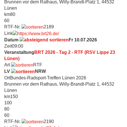
Brunnen vor dem Rathaus, Willy-Brandt-Platz 1, 44532
Lünen
km
80
60
RTF-Nr.
2189
Link
Datum
Fr 10.07.2026
Zeit
09:00
Veranstaltung
BRT 2026 - Tag 2 - RTF (RSV Lippe 23
Lünen)
Art
RTF
LV
NRW
Ort
Bundes-Radsport-Treffen Lünen 2026
Brunnen vor dem Rathaus, Willy-Brandt-Platz 1, 44532
Lünen
km
150
100
80
60
RTF-Nr.
2190