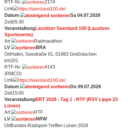
RTF-Nr.
2174
Link
Datum
Sa 04.07.2026
Zeit
05:30
Veranstaltung
Lausitzer Seenland 100 (Lausitzer
Sportevents)
Art
Radmarathon
LV
BRA
Ort
Hafen, Seestraße 91, 01983 Großräschen
km
201
RTF-Nr.
4143
(RMCD)
Link
Datum
Do 09.07.2026
Zeit
15:00
Veranstaltung
BRT 2026 - Tag 1 - RTF (RSV Lippe 23
Lünen)
Art
RTF
LV
NRW
Ort
Bundes-Radsport-Treffen Lünen 2026