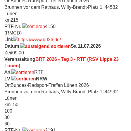
Ort
Bundes-Radsport-Treffen Lünen 2026
Brunnen vor dem Rathaus, Willy-Brandt-Platz 1, 44532
Lünen
km
215
RTF-Nr.
4150
(RMCD)
Link
Datum
Sa 11.07.2026
Zeit
09:00
Veranstaltung
BRT 2026 - Tag 3 - RTF (RSV Lippe 23
Lünen)
Art
RTF
LV
NRW
Ort
Bundes-Radsport-Treffen Lünen 2026
Brunnen vor dem Rathaus, Willy-Brandt-Platz 1, 44532
Lünen
km
150
100
80
60
RTF-Nr.
2191