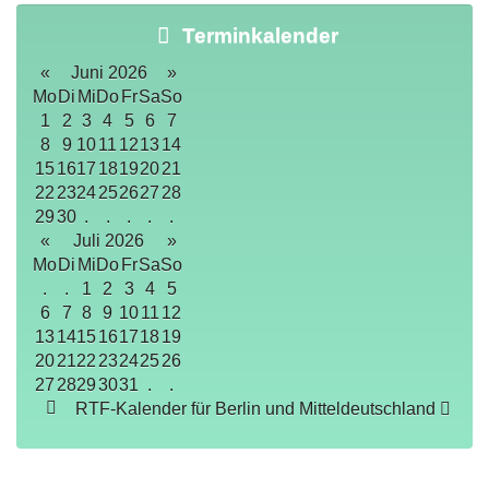
Terminkalender
«
Juni 2026
»
Mo
Di
Mi
Do
Fr
Sa
So
1
2
3
4
5
6
7
8
9
10
11
12
13
14
15
16
17
18
19
20
21
22
23
24
25
26
27
28
29
30
.
.
.
.
.
«
Juli 2026
»
Mo
Di
Mi
Do
Fr
Sa
So
.
.
1
2
3
4
5
6
7
8
9
10
11
12
13
14
15
16
17
18
19
20
21
22
23
24
25
26
27
28
29
30
31
.
.
RTF-Kalender für Berlin und Mitteldeutschland