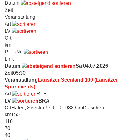
Datum
Zeit
Veranstaltung
Art
LV
Ort
km
RTF-Nr.
Link
Datum
Sa 04.07.2026
Zeit
05:30
Veranstaltung
Lausitzer Seenland 100 (Lausitzer
Sportevents)
Art
RTF
LV
BRA
Ort
Hafen, Seestraße 91, 01983 Großräschen
km
150
110
70
40