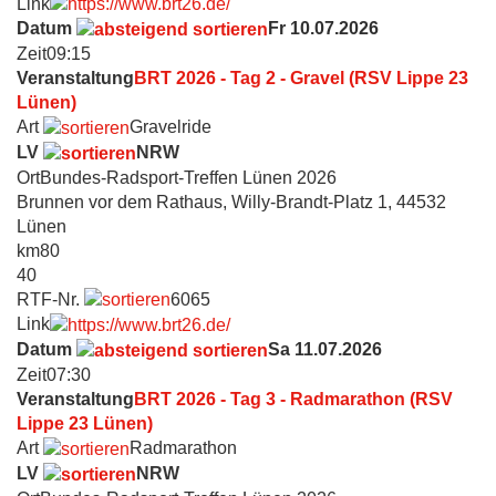
Link
Datum
Fr 10.07.2026
Zeit
09:15
Veranstaltung
BRT 2026 - Tag 2 - Gravel (RSV Lippe 23
Lünen)
Art
Gravelride
LV
NRW
Ort
Bundes-Radsport-Treffen Lünen 2026
Brunnen vor dem Rathaus, Willy-Brandt-Platz 1, 44532
Lünen
km
80
40
RTF-Nr.
6065
Link
Datum
Sa 11.07.2026
Zeit
07:30
Veranstaltung
BRT 2026 - Tag 3 - Radmarathon (RSV
Lippe 23 Lünen)
Art
Radmarathon
LV
NRW