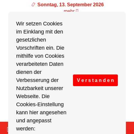
Sonntag, 13. September 2026
mehr
Wir setzen Cookies
im Einklang mit den
Partner des Breitensports
gesetzlichen
Vorschriften ein. Die
Partner von BRV-Breitensport.de
mithilfe von Cookies
verarbeiteten Daten
dienen der
Verbesserung der
V e r s t a n d e n
Nutzbarkeit unserer
Webseite. Die
Cookies-Einstellung
kann hier angesehen
und angepasst
werden:
Impressum
/
Cookies Einstellungen
/