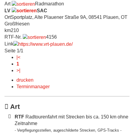
Art
Radmarathon
LV
SAC
Ort
Sportplatz, Alte Plauener Straße 9A, 08541 Plauen, OT
Großfriesen
km
210
RTF-Nr.
4156
Link
Seite 1/1
|<
1
>|
drucken
Terminmanager
Art
RTF
Radtourenfahrt mit Strecken bis ca. 150 km ohne
Zeitnahme
- Verpflegungsstellen, augeschilderte Strecken, GPS-Tracks -