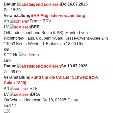
Datum
Do 16.07.2026
Zeit
18:30
Veranstaltung
BRV-Mitgliederversammlung
Art
Termin BRV
LV
BER
Ort
Landessportbund Berlin (LSB), Manfred-von-
Richthofen-Haus, Coubertin-Saal, Jesse-Owens-Allee 2 in
14053 Berlin-Westend. Einlass ab 18:00 Uhr.
km
RTF-Nr.
Link
Datum
So 19.07.2026
Zeit
09:00
Veranstaltung
Rund um die Calauer Schweiz (RSV
Calau 1890)
Art
RTF
LV
BRA
Ort
Schule, Lindenstraße 18, 03205 Calau
km
142
120