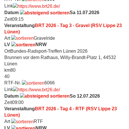
Link
Datum
Sa 11.07.2026
Zeit
09:15
Veranstaltung
BRT 2026 - Tag 3 - Gravel (RSV Lippe 23
Lünen)
Art
Gravelride
LV
NRW
Ort
Bundes-Radsport-Treffen Lünen 2026
Brunnen vor dem Rathaus, Willy-Brandt-Platz 1, 44532
Lünen
km
80
40
RTF-Nr.
6066
Link
Datum
So 12.07.2026
Zeit
09:00
Veranstaltung
BRT 2026 - Tag 4 - RTF (RSV Lippe 23
Lünen)
Art
RTF
LV
NRW