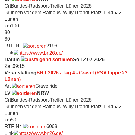
Ort
Bundes-Radsport-Treffen Lünen 2026
Brunnen vor dem Rathaus, Willy-Brandt-Platz 1, 44532
Lünen
km
100
80
60
RTF-Nr.
2196
Link
Datum
So 12.07.2026
Zeit
09:15
Veranstaltung
BRT 2026 - Tag 4 - Gravel (RSV Lippe 23
Lünen)
Art
Gravelride
LV
NRW
Ort
Bundes-Radsport-Treffen Lünen 2026
Brunnen vor dem Rathaus, Willy-Brandt-Platz 1, 44532
Lünen
km
50
RTF-Nr.
6069
Link