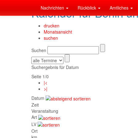
Nachrichten
Rückblick
Amtliches
Kalender für Berlin u
drucken
Monatsansicht
suchen
Suchen
Suchergebnis für Datum
Seite 1/0
|<
>|
Datum
Zeit
Veranstaltung
Art
LV
Ort
km