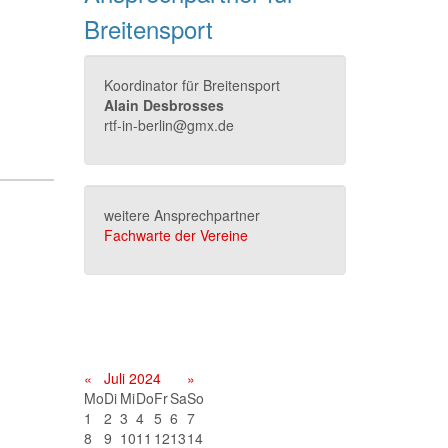
Breitensport
Koordinator für Breitensport
Alain Desbrosses
rtf-in-berlin@gmx.de
weitere Ansprechpartner
Fachwarte der Vereine
Terminkalender
«
Juli 2024
»
Mo
Di
Mi
Do
Fr
Sa
So
1
2
3
4
5
6
7
8
9
10
11
12
13
14