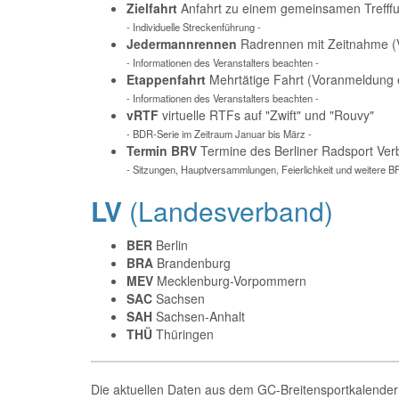
Zielfahrt
Anfahrt zu einem gemeinsamen Trefffu
- Individuelle Streckenführung -
Jedermannrennen
Radrennen mit Zeitnahme (V
- Informationen des Veranstalters beachten -
Etappenfahrt
Mehrtätige Fahrt (Voranmeldung e
- Informationen des Veranstalters beachten -
vRTF
virtuelle RTFs auf "Zwift" und "Rouvy"
- BDR-Serie im Zeitraum Januar bis März -
Termin BRV
Termine des Berliner Radsport Ve
- Sitzungen, Hauptversammlungen, Feierlichkeit und weitere B
LV
(Landesverband)
BER
Berlin
BRA
Brandenburg
MEV
Mecklenburg-Vorpommern
SAC
Sachsen
SAH
Sachsen-Anhalt
THÜ
Thüringen
Die aktuellen Daten aus dem GC-Breitensportkalender 