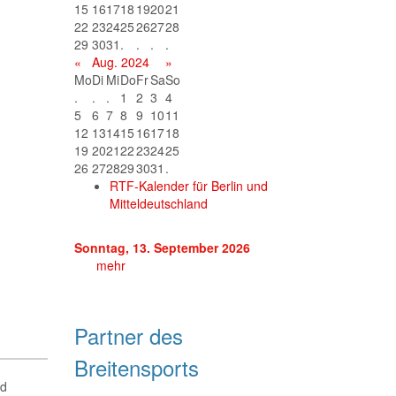
15
16
17
18
19
20
21
22
23
24
25
26
27
28
29
30
31
.
.
.
.
«
Aug. 2024
»
Mo
Di
Mi
Do
Fr
Sa
So
.
.
.
1
2
3
4
5
6
7
8
9
10
11
12
13
14
15
16
17
18
19
20
21
22
23
24
25
26
27
28
29
30
31
.
RTF-Kalender für Berlin und
Mitteldeutschland
Sonntag, 13. September 2026
mehr
Partner des
Breitensports
nd