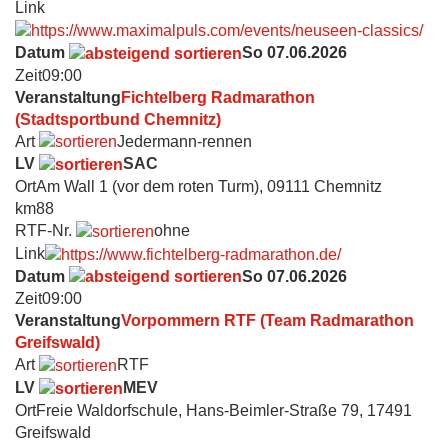
Link
Datum
So 07.06.2026
Zeit
09:00
Veranstaltung
Fichtelberg Radmarathon
(Stadtsportbund Chemnitz)
Art
Jedermann-rennen
LV
SAC
Ort
Am Wall 1 (vor dem roten Turm), 09111 Chemnitz
km
88
RTF-Nr.
ohne
Link
Datum
So 07.06.2026
Zeit
09:00
Veranstaltung
Vorpommern RTF (Team Radmarathon
Greifswald)
Art
RTF
LV
MEV
Ort
Freie Waldorfschule, Hans-Beimler-Straße 79, 17491
Greifswald