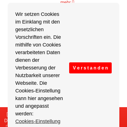
mehr
Wir setzen Cookies
im Einklang mit den
Partner des Breitensports
gesetzlichen
Vorschriften ein. Die
Partner von BRV-Breitensport.de
mithilfe von Cookies
verarbeiteten Daten
dienen der
Verbesserung der
V e r s t a n d e n
Nutzbarkeit unserer
Webseite. Die
Cookies-Einstellung
kann hier angesehen
und angepasst
werden:
Impressum
/
Cookies Einstellungen
/
Datenschutz
/
Haftungsausschluss
/
Sitemap
Cookies-Einstellung
2018-2026 Berliner Radsport Verband e.V. (BRV) -