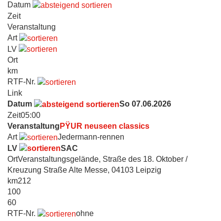
Datum
Zeit
Veranstaltung
Art
LV
Ort
km
RTF-Nr.
Link
Datum
So 07.06.2026
Zeit
05:00
Veranstaltung
PŸUR neuseen classics
Art
Jedermann-rennen
LV
SAC
Ort
Veranstaltungsgelände, Straße des 18. Oktober /
Kreuzung Straße Alte Messe, 04103 Leipzig
km
212
100
60
RTF-Nr.
ohne