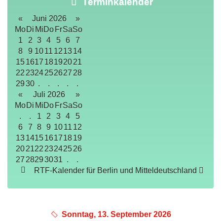
Terminkalender
«
Juni 2026
»
Mo
Di
Mi
Do
Fr
Sa
So
1
2
3
4
5
6
7
8
9
10
11
12
13
14
15
16
17
18
19
20
21
22
23
24
25
26
27
28
29
30
.
.
.
.
.
«
Juli 2026
»
Mo
Di
Mi
Do
Fr
Sa
So
.
.
1
2
3
4
5
6
7
8
9
10
11
12
13
14
15
16
17
18
19
20
21
22
23
24
25
26
27
28
29
30
31
.
.
RTF-Kalender für Berlin und Mitteldeutschland
Sonntag, 13. September 2026