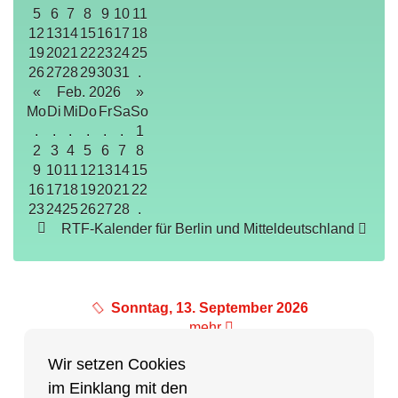
5
6
7
8
9
10
11
12
13
14
15
16
17
18
19
20
21
22
23
24
25
26
27
28
29
30
31
.
«
Feb. 2026
»
Mo
Di
Mi
Do
Fr
Sa
So
.
.
.
.
.
.
1
2
3
4
5
6
7
8
9
10
11
12
13
14
15
16
17
18
19
20
21
22
23
24
25
26
27
28
.
RTF-Kalender für Berlin und Mitteldeutschland
Sonntag, 13. September 2026
mehr
Wir setzen Cookies
im Einklang mit den
Partner des Breitensports