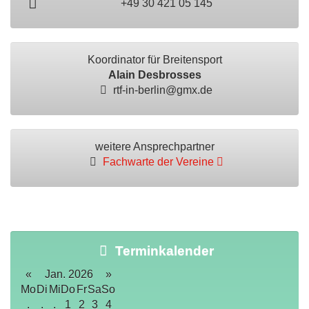
+49 30 421 05 145
Koordinator für Breitensport
Alain Desbrosses
rtf-in-berlin@gmx.de
weitere Ansprechpartner
Fachwarte der Vereine
Terminkalender
«
Jan. 2026
»
Mo
Di
Mi
Do
Fr
Sa
So
.
.
.
1
2
3
4