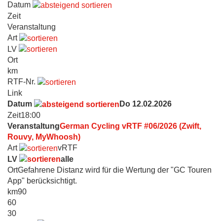
Datum
Zeit
Veranstaltung
Art
LV
Ort
km
RTF-Nr.
Link
Datum
Do 12.02.2026
Zeit
18:00
Veranstaltung
German Cycling vRTF #06/2026 (Zwift,
Rouvy, MyWhoosh)
Art
vRTF
LV
alle
Ort
Gefahrene Distanz wird für die Wertung der "GC Touren
App" berücksichtigt.
km
90
60
30