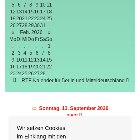
5
6
7
8
9
10
11
12
13
14
15
16
17
18
19
20
21
22
23
24
25
26
27
28
29
30
31
.
«
Feb. 2026
»
Mo
Di
Mi
Do
Fr
Sa
So
.
.
.
.
.
.
1
2
3
4
5
6
7
8
9
10
11
12
13
14
15
16
17
18
19
20
21
22
23
24
25
26
27
28
.
RTF-Kalender für Berlin und Mitteldeutschland
Sonntag, 13. September 2026
mehr
Wir setzen Cookies
im Einklang mit den
Partner des Breitensports