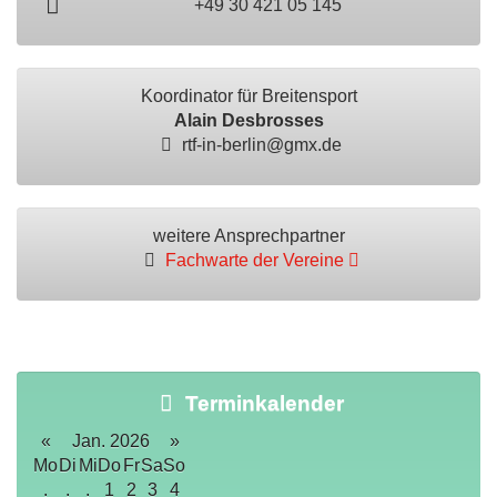
+49 30 421 05 145
Koordinator für Breitensport
Alain Desbrosses
rtf-in-berlin@gmx.de
weitere Ansprechpartner
Fachwarte der Vereine
Terminkalender
«
Jan. 2026
»
Mo
Di
Mi
Do
Fr
Sa
So
.
.
.
1
2
3
4