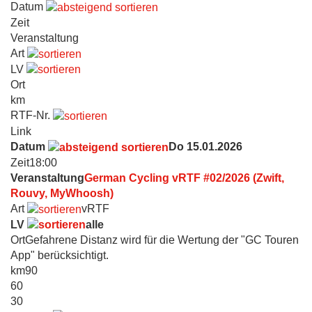
Datum
Zeit
Veranstaltung
Art
LV
Ort
km
RTF-Nr.
Link
Datum
Do 15.01.2026
Zeit
18:00
Veranstaltung
German Cycling vRTF #02/2026 (Zwift,
Rouvy, MyWhoosh)
Art
vRTF
LV
alle
Ort
Gefahrene Distanz wird für die Wertung der "GC Touren
App" berücksichtigt.
km
90
60
30