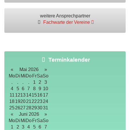
weitere Ansprechpartner
Fachwarte der Vereine
Terminkalender
«
Mai 2026
»
Mo
Di
Mi
Do
Fr
Sa
So
.
.
.
.
1
2
3
4
5
6
7
8
9
10
11
12
13
14
15
16
17
18
19
20
21
22
23
24
25
26
27
28
29
30
31
«
Juni 2026
»
Mo
Di
Mi
Do
Fr
Sa
So
1
2
3
4
5
6
7