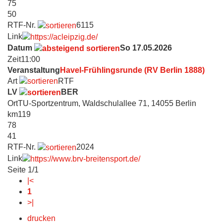
75
50
RTF-Nr.
6115
Link
Datum
So 17.05.2026
Zeit
11:00
Veranstaltung
Havel-Frühlingsrunde (RV Berlin 1888)
Art
RTF
LV
BER
Ort
TU-Sportzentrum, Waldschulallee 71, 14055 Berlin
km
119
78
41
RTF-Nr.
2024
Link
Seite 1/1
|<
1
>|
drucken