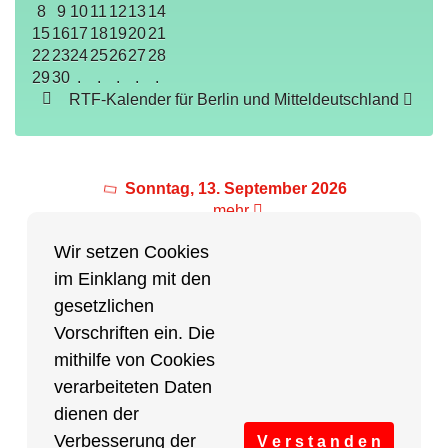
8
9
10
11
12
13
14
15
16
17
18
19
20
21
22
23
24
25
26
27
28
29
30
.
.
.
.
.
RTF-Kalender für Berlin und Mitteldeutschland
Sonntag, 13. September 2026
mehr
Wir setzen Cookies
im Einklang mit den
Partner des Breitensports
gesetzlichen
Vorschriften ein. Die
Partner von BRV-Breitensport.de
mithilfe von Cookies
verarbeiteten Daten
dienen der
Verbesserung der
V e r s t a n d e n