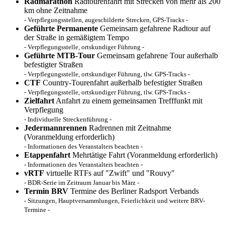
Radmarathon
Radtourenfahrt mit Strecken von mehr als 200
km ohne Zeitnahme
- Verpflegungsstellen, augeschilderte Strecken, GPS-Tracks -
Geführte Permanente
Gemeinsam gefahrene Radtour auf
der Straße in gemäßigtem Tempo
- Verpflegungsstelle, ortskundiger Führung -
Geführte MTB-Tour
Gemeinsam gefahrene Tour außerhalb
befestigter Straßen
- Verpflegungsstelle, ortskundiger Führung, tlw. GPS-Tracks -
CTF
Country-Tourenfahrt außerhalb befestigter Straßen
- Verpflegungsstelle, ortskundiger Führung, tlw. GPS-Tracks -
Zielfahrt
Anfahrt zu einem gemeinsamen Trefffunkt mit
Verpflegung
- Individuelle Streckenführung -
Jedermannrennen
Radrennen mit Zeitnahme
(Voranmeldung erforderlich)
- Informationen des Veranstalters beachten -
Etappenfahrt
Mehrtätige Fahrt (Voranmeldung erforderlich)
- Informationen des Veranstalters beachten -
vRTF
virtuelle RTFs auf "Zwift" und "Rouvy"
- BDR-Serie im Zeitraum Januar bis März -
Termin BRV
Termine des Berliner Radsport Verbands
- Sitzungen, Hauptversammlungen, Feierlichkeit und weitere BRV-
Termine -