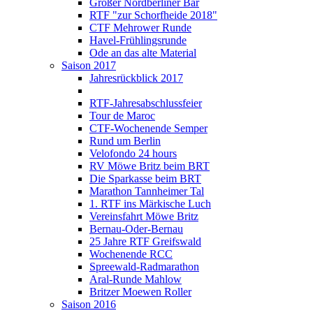
Großer Nordberliner Bär
RTF "zur Schorfheide 2018"
CTF Mehrower Runde
Havel-Frühlingsrunde
Ode an das alte Material
Saison 2017
Jahresrückblick 2017
RTF-Jahresabschlussfeier
Tour de Maroc
CTF-Wochenende Semper
Rund um Berlin
Velofondo 24 hours
RV Möwe Britz beim BRT
Die Sparkasse beim BRT
Marathon Tannheimer Tal
1. RTF ins Märkische Luch
Vereinsfahrt Möwe Britz
Bernau-Oder-Bernau
25 Jahre RTF Greifswald
Wochenende RCC
Spreewald-Radmarathon
Aral-Runde Mahlow
Britzer Moewen Roller
Saison 2016