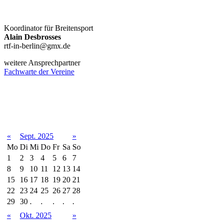
Koordinator für Breitensport
Alain Desbrosses
rtf-in-berlin@gmx.de
weitere Ansprechpartner
Fachwarte der Vereine
Terminkalender
«
Sept. 2025
»
Mo
Di
Mi
Do
Fr
Sa
So
1
2
3
4
5
6
7
8
9
10
11
12
13
14
15
16
17
18
19
20
21
22
23
24
25
26
27
28
29
30
.
.
.
.
.
«
Okt. 2025
»