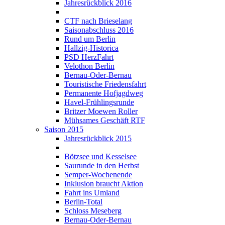
Jahresrückblick 2016
CTF nach Brieselang
Saisonabschluss 2016
Rund um Berlin
Hallzig-Historica
PSD HerzFahrt
Velothon Berlin
Bernau-Oder-Bernau
Touristische Friedensfahrt
Permanente Hofjagdweg
Havel-Frühlingsrunde
Britzer Moewen Roller
Mühsames Geschäft RTF
Saison 2015
Jahresrückblick 2015
Bötzsee und Kesselsee
Saurunde in den Herbst
Semper-Wochenende
Inklusion braucht Aktion
Fahrt ins Umland
Berlin-Total
Schloss Meseberg
Bernau-Oder-Bernau