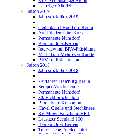
RTF-Neueinsteiger Anton
Leipziger Allerlei
Saison 2019
Jahresrückblick 2019
Gedenktafel Rund um Berlin
Auf Friedensfahrt-Kurs
Permanente Nunsdorf
Bernau-Oder-Bernau
Interview mit BRV-Präsidium
MTB-Tour Mehrower Runde
BRV stellt sich neu auf
Saison 2018
Jahresrückblick 2018
Zeitfahren Hamburg-Berlin
Semper-Wochenende
Permanente Nunsdorf
30. Eichhörnchentour
Bären beim Krusnoton
Havel-Quelle und Stechlinsee
RV Möwe Britz beim BRT
Lausitzer Seenland 100
Bernau-Oder-Bernau
Touristische Friedensfahrt