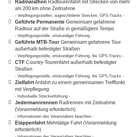
Radmarathon
Radtourenfahrt mit Strecken von mehr
als 200 km ohne Zeitnahme
- Verpflegungsstellen, augeschilderte Strecken, GPS-Tracks -
Geführte Permanente
Gemeinsam gefahrene
Radtour auf der Straße in gemäßigtem Tempo
- Verpflegungsstelle, ortskundiger Führung -
Geführte MTB-Tour
Gemeinsam gefahrene Tour
außerhalb befestigter Straßen
- Verpflegungsstelle, ortskundiger Führung, tlw. GPS-Tracks -
CTF
Country-Tourenfahrt außerhalb befestigter
Straßen
- Verpflegungsstelle, ortskundiger Führung, tlw. GPS-Tracks -
Zielfahrt
Anfahrt zu einem gemeinsamen Trefffunkt
mit Verpflegung
- Individuelle Streckenführung -
Jedermannrennen
Radrennen mit Zeitnahme
(Voranmeldung erforderlich)
- Informationen des Veranstalters beachten -
Etappenfahrt
Mehrtätige Fahrt (Voranmeldung
erforderlich)
- Informationen des Veranstalters beachten -