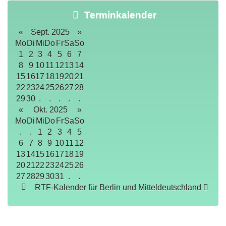
Terminkalender
«
Sept. 2025
»
Mo
Di
Mi
Do
Fr
Sa
So
1
2
3
4
5
6
7
8
9
10
11
12
13
14
15
16
17
18
19
20
21
22
23
24
25
26
27
28
29
30
.
.
.
.
.
«
Okt. 2025
»
Mo
Di
Mi
Do
Fr
Sa
So
.
.
1
2
3
4
5
6
7
8
9
10
11
12
13
14
15
16
17
18
19
20
21
22
23
24
25
26
27
28
29
30
31
.
.
RTF-Kalender für Berlin und Mitteldeutschland