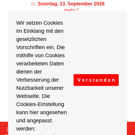
Sonntag, 13. September 2026
mehr
Wir setzen Cookies
im Einklang mit den
Partner des Breitensports
gesetzlichen
Vorschriften ein. Die
Partner von BRV-Breitensport.de
mithilfe von Cookies
verarbeiteten Daten
dienen der
Verbesserung der
V e r s t a n d e n
Nutzbarkeit unserer
Webseite. Die
Cookies-Einstellung
kann hier angesehen
und angepasst
werden:
Impressum
/
Cookies Einstellungen
/