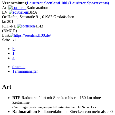
Veranstaltung
Lausitzer Seenland 100 (Lausitzer Sportevents)
Art
Radmarathon
LV
BRA
Ort
Hafen, Seestraße 91, 01983 Großräschen
km
201
RTF-Nr.
4143
(RMCD)
Link
Seite 1/1
|<
1
>|
drucken
Terminmanager
Art
RTF
Radtourenfahrt mit Strecken bis ca. 150 km ohne
Zeitnahme
- Verpflegungsstellen, augeschilderte Strecken, GPS-Tracks -
Radmarathon
Radtourenfahrt mit Strecken von mehr als 200