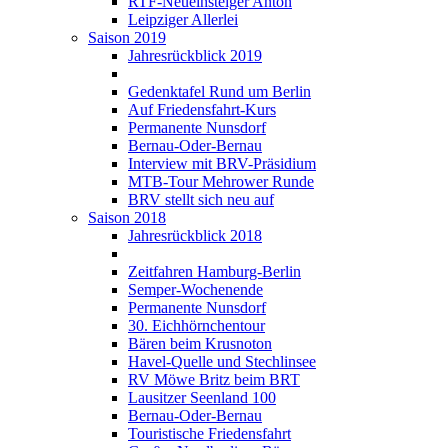
RTF-Neueinsteiger Anton
Leipziger Allerlei
Saison 2019
Jahresrückblick 2019
Gedenktafel Rund um Berlin
Auf Friedensfahrt-Kurs
Permanente Nunsdorf
Bernau-Oder-Bernau
Interview mit BRV-Präsidium
MTB-Tour Mehrower Runde
BRV stellt sich neu auf
Saison 2018
Jahresrückblick 2018
Zeitfahren Hamburg-Berlin
Semper-Wochenende
Permanente Nunsdorf
30. Eichhörnchentour
Bären beim Krusnoton
Havel-Quelle und Stechlinsee
RV Möwe Britz beim BRT
Lausitzer Seenland 100
Bernau-Oder-Bernau
Touristische Friedensfahrt