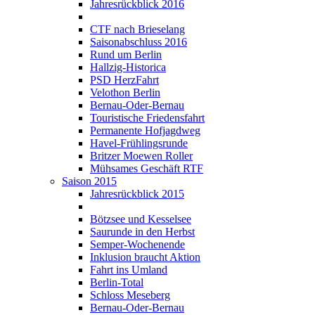
Jahresrückblick 2016
CTF nach Brieselang
Saisonabschluss 2016
Rund um Berlin
Hallzig-Historica
PSD HerzFahrt
Velothon Berlin
Bernau-Oder-Bernau
Touristische Friedensfahrt
Permanente Hofjagdweg
Havel-Frühlingsrunde
Britzer Moewen Roller
Mühsames Geschäft RTF
Saison 2015
Jahresrückblick 2015
Bötzsee und Kesselsee
Saurunde in den Herbst
Semper-Wochenende
Inklusion braucht Aktion
Fahrt ins Umland
Berlin-Total
Schloss Meseberg
Bernau-Oder-Bernau