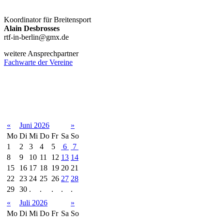
Koordinator für Breitensport
Alain Desbrosses
rtf-in-berlin@gmx.de
weitere Ansprechpartner
Fachwarte der Vereine
Terminkalender
«
Juni 2026
»
Mo
Di
Mi
Do
Fr
Sa
So
1
2
3
4
5
6
7
8
9
10
11
12
13
14
15
16
17
18
19
20
21
22
23
24
25
26
27
28
29
30
.
.
.
.
.
«
Juli 2026
»
Mo
Di
Mi
Do
Fr
Sa
So