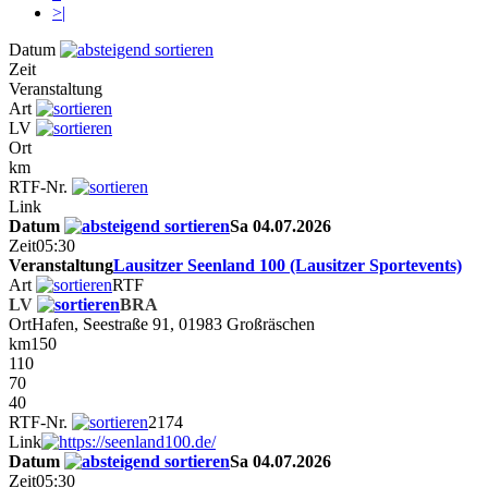
>|
Datum
Zeit
Veranstaltung
Art
LV
Ort
km
RTF-Nr.
Link
Datum
Sa 04.07.2026
Zeit
05:30
Veranstaltung
Lausitzer Seenland 100 (Lausitzer Sportevents)
Art
RTF
LV
BRA
Ort
Hafen, Seestraße 91, 01983 Großräschen
km
150
110
70
40
RTF-Nr.
2174
Link
Datum
Sa 04.07.2026
Zeit
05:30