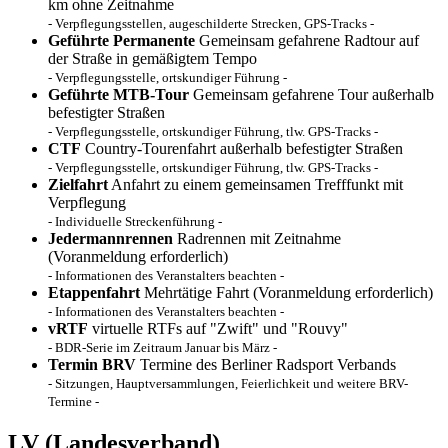
km ohne Zeitnahme
- Verpflegungsstellen, augeschilderte Strecken, GPS-Tracks -
Geführte Permanente
Gemeinsam gefahrene Radtour auf
der Straße in gemäßigtem Tempo
- Verpflegungsstelle, ortskundiger Führung -
Geführte MTB-Tour
Gemeinsam gefahrene Tour außerhalb
befestigter Straßen
- Verpflegungsstelle, ortskundiger Führung, tlw. GPS-Tracks -
CTF
Country-Tourenfahrt außerhalb befestigter Straßen
- Verpflegungsstelle, ortskundiger Führung, tlw. GPS-Tracks -
Zielfahrt
Anfahrt zu einem gemeinsamen Trefffunkt mit
Verpflegung
- Individuelle Streckenführung -
Jedermannrennen
Radrennen mit Zeitnahme
(Voranmeldung erforderlich)
- Informationen des Veranstalters beachten -
Etappenfahrt
Mehrtätige Fahrt (Voranmeldung erforderlich)
- Informationen des Veranstalters beachten -
vRTF
virtuelle RTFs auf "Zwift" und "Rouvy"
- BDR-Serie im Zeitraum Januar bis März -
Termin BRV
Termine des Berliner Radsport Verbands
- Sitzungen, Hauptversammlungen, Feierlichkeit und weitere BRV-
Termine -
LV
(Landesverband)