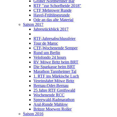
Großer Nordberliner Bär
RTF "zur Schorfheide 2018"
CTF Mehrower Runde
Havel-Frühlingsrunde
Ode an das alte Material
Saison 2017
Jahresrückblick 2017
RTF-Jahresabschlussfeier
Tour de Maroc
CTF-Wochenende Semper
Rund um Berlin
Velofondo 24 hours
RV Möwe Britz beim BRT
Die Sparkasse beim BRT
Marathon Tannheimer Tal
1. RTF ins Märkische Luch
Vereinsfahrt Möwe Britz
Bernau-Oder-Bernau
25 Jahre RTF Greifswald
Wochenende RCC
Spreewald-Radmarathon
Aral-Runde Mahlow
Britzer Moewen Roller
Saison 2016