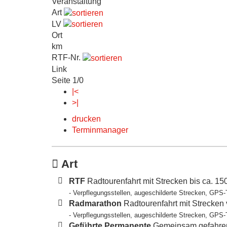
Veranstaltung
Art
LV
Ort
km
RTF-Nr.
Link
Seite 1/0
|<
>|
drucken
Terminmanager
Art
RTF
Radtourenfahrt mit Strecken bis ca. 1
- Verpflegungsstellen, augeschilderte Strecken, GPS-
Radmarathon
Radtourenfahrt mit Strecken
- Verpflegungsstellen, augeschilderte Strecken, GPS-
Geführte Permanente
Gemeinsam gefahren