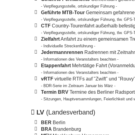
- Verpflegungsstelle, ortskundiger Führung -
Geführte MTB-Tour
Gemeinsam gefahrene T
- Verpflegungsstelle, ortskundiger Führung, tlw. GPS-
CTF
Country-Tourenfahrt außerhalb befesti
- Verpflegungsstelle, ortskundiger Führung, tlw. GPS-
Zielfahrt
Anfahrt zu einem gemeinsamen Tref
- Individuelle Streckenführung -
Jedermannrennen
Radrennen mit Zeitnahm
- Informationen des Veranstalters beachten -
Etappenfahrt
Mehrtätige Fahrt (Voranmeldun
- Informationen des Veranstalters beachten -
vRTF
virtuelle RTFs auf "Zwift" und "Rouvy
- BDR-Serie im Zeitraum Januar bis März -
Termin BRV
Termine des Berliner Radspor
- Sitzungen, Hauptversammlungen, Feierlichkeit und 
LV
(Landesverband)
BER
Berlin
BRA
Brandenburg