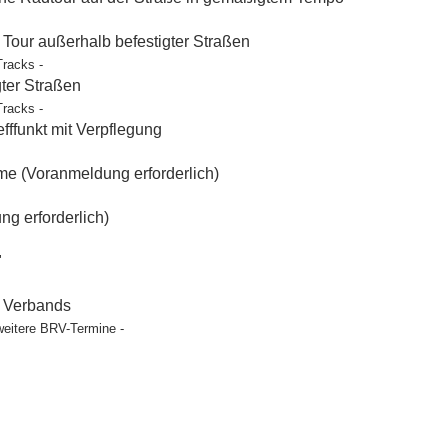
our außerhalb befestigter Straßen
Tracks -
gter Straßen
Tracks -
ffunkt mit Verpflegung
e (Voranmeldung erforderlich)
g erforderlich)
"
t Verbands
weitere BRV-Termine -