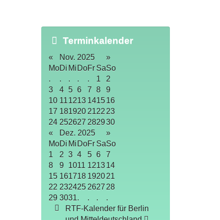
Terminkalender
«
Nov. 2025
»
Mo
Di
Mi
Do
Fr
Sa
So
.
.
.
.
.
1
2
3
4
5
6
7
8
9
10
11
12
13
14
15
16
17
18
19
20
21
22
23
24
25
26
27
28
29
30
«
Dez. 2025
»
Mo
Di
Mi
Do
Fr
Sa
So
1
2
3
4
5
6
7
8
9
10
11
12
13
14
15
16
17
18
19
20
21
22
23
24
25
26
27
28
29
30
31
.
.
.
.
RTF-Kalender für Berlin
und Mitteldeutschland