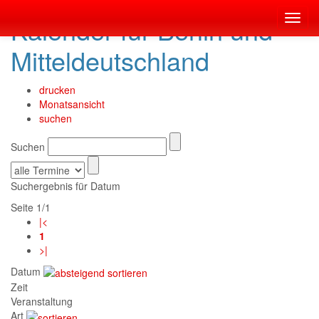
Kalender für Berlin und
Toggl
navig
Mitteldeutschland
drucken
Monatsansicht
suchen
Suchen
Suchergebnis für Datum
Seite 1/1
|<
1
>|
Datum
Zeit
Veranstaltung
Art