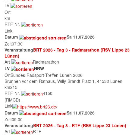
LV
Ort
km
RTF-Nr.
Link
Datum
Sa 11.07.2026
Zeit
07:30
Veranstaltung
BRT 2026 - Tag 3 - Radmarathon (RSV Lippe 23
Lünen)
Art
Radmarathon
LV
NRW
Ort
Bundes-Radsport-Treffen Lünen 2026
Brunnen vor dem Rathaus, Willy-Brandt-Platz 1, 44532 Lünen
km
215
RTF-Nr.
4150
(RMCD)
Link
Datum
Sa 11.07.2026
Zeit
09:00
Veranstaltung
BRT 2026 - Tag 3 - RTF (RSV Lippe 23 Lünen)
Art
RTF