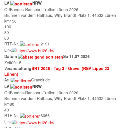
LV
NRW
Ort
Bundes-Radsport-Treffen Lünen 2026
Brunnen vor dem Rathaus, Willy-Brandt-Platz 1, 44532 Lünen
km
150
100
80
60
RTF-Nr.
2191
Link
Datum
Sa 11.07.2026
Zeit
09:15
Veranstaltung
BRT 2026 - Tag 3 - Gravel (RSV Lippe 23
Lünen)
Art
Gravelride
LV
NRW
Ort
Bundes-Radsport-Treffen Lünen 2026
Brunnen vor dem Rathaus, Willy-Brandt-Platz 1, 44532 Lünen
km
80
40
RTF-Nr.
6066
Link