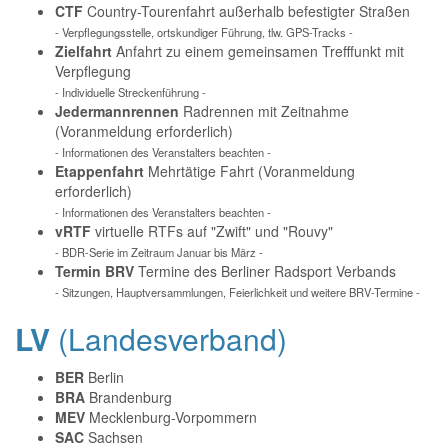
CTF
Country-Tourenfahrt außerhalb befestigter Straßen
- Verpflegungsstelle, ortskundiger Führung, tlw. GPS-Tracks -
Zielfahrt
Anfahrt zu einem gemeinsamen Trefffunkt mit
Verpflegung
- Individuelle Streckenführung -
Jedermannrennen
Radrennen mit Zeitnahme
(Voranmeldung erforderlich)
- Informationen des Veranstalters beachten -
Etappenfahrt
Mehrtätige Fahrt (Voranmeldung
erforderlich)
- Informationen des Veranstalters beachten -
vRTF
virtuelle RTFs auf "Zwift" und "Rouvy"
- BDR-Serie im Zeitraum Januar bis März -
Termin BRV
Termine des Berliner Radsport Verbands
- Sitzungen, Hauptversammlungen, Feierlichkeit und weitere BRV-Termine -
LV
(Landesverband)
BER
Berlin
BRA
Brandenburg
MEV
Mecklenburg-Vorpommern
SAC
Sachsen