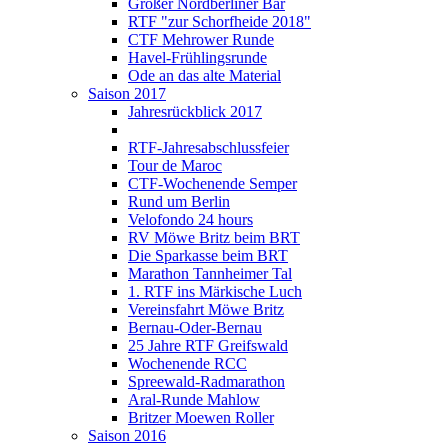
Großer Nordberliner Bär
RTF "zur Schorfheide 2018"
CTF Mehrower Runde
Havel-Frühlingsrunde
Ode an das alte Material
Saison 2017
Jahresrückblick 2017
RTF-Jahresabschlussfeier
Tour de Maroc
CTF-Wochenende Semper
Rund um Berlin
Velofondo 24 hours
RV Möwe Britz beim BRT
Die Sparkasse beim BRT
Marathon Tannheimer Tal
1. RTF ins Märkische Luch
Vereinsfahrt Möwe Britz
Bernau-Oder-Bernau
25 Jahre RTF Greifswald
Wochenende RCC
Spreewald-Radmarathon
Aral-Runde Mahlow
Britzer Moewen Roller
Saison 2016