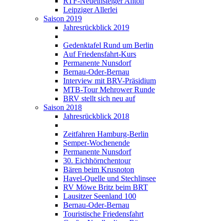
RTF-Neueinsteiger Anton
Leipziger Allerlei
Saison 2019
Jahresrückblick 2019
Gedenktafel Rund um Berlin
Auf Friedensfahrt-Kurs
Permanente Nunsdorf
Bernau-Oder-Bernau
Interview mit BRV-Präsidium
MTB-Tour Mehrower Runde
BRV stellt sich neu auf
Saison 2018
Jahresrückblick 2018
Zeitfahren Hamburg-Berlin
Semper-Wochenende
Permanente Nunsdorf
30. Eichhörnchentour
Bären beim Krusnoton
Havel-Quelle und Stechlinsee
RV Möwe Britz beim BRT
Lausitzer Seenland 100
Bernau-Oder-Bernau
Touristische Friedensfahrt