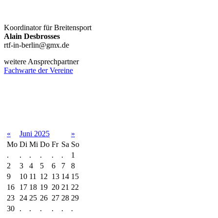
Koordinator für Breitensport
Alain Desbrosses
rtf-in-berlin@gmx.de
weitere Ansprechpartner
Fachwarte der Vereine
Terminkalender
«
Juni 2025
»
Mo
Di
Mi
Do
Fr
Sa
So
.
.
.
.
.
.
1
2
3
4
5
6
7
8
9
10
11
12
13
14
15
16
17
18
19
20
21
22
23
24
25
26
27
28
29
30
.
.
.
.
.
.