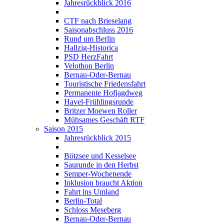
Jahresrückblick 2016
CTF nach Brieselang
Saisonabschluss 2016
Rund um Berlin
Hallzig-Historica
PSD HerzFahrt
Velothon Berlin
Bernau-Oder-Bernau
Touristische Friedensfahrt
Permanente Hofjagdweg
Havel-Frühlingsrunde
Britzer Moewen Roller
Mühsames Geschäft RTF
Saison 2015
Jahresrückblick 2015
Bötzsee und Kesselsee
Saurunde in den Herbst
Semper-Wochenende
Inklusion braucht Aktion
Fahrt ins Umland
Berlin-Total
Schloss Meseberg
Bernau-Oder-Bernau