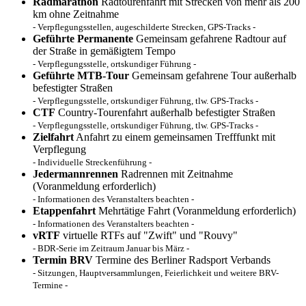
Radmarathon
Radtourenfahrt mit Strecken von mehr als 200
km ohne Zeitnahme
- Verpflegungsstellen, augeschilderte Strecken, GPS-Tracks -
Geführte Permanente
Gemeinsam gefahrene Radtour auf
der Straße in gemäßigtem Tempo
- Verpflegungsstelle, ortskundiger Führung -
Geführte MTB-Tour
Gemeinsam gefahrene Tour außerhalb
befestigter Straßen
- Verpflegungsstelle, ortskundiger Führung, tlw. GPS-Tracks -
CTF
Country-Tourenfahrt außerhalb befestigter Straßen
- Verpflegungsstelle, ortskundiger Führung, tlw. GPS-Tracks -
Zielfahrt
Anfahrt zu einem gemeinsamen Trefffunkt mit
Verpflegung
- Individuelle Streckenführung -
Jedermannrennen
Radrennen mit Zeitnahme
(Voranmeldung erforderlich)
- Informationen des Veranstalters beachten -
Etappenfahrt
Mehrtätige Fahrt (Voranmeldung erforderlich)
- Informationen des Veranstalters beachten -
vRTF
virtuelle RTFs auf "Zwift" und "Rouvy"
- BDR-Serie im Zeitraum Januar bis März -
Termin BRV
Termine des Berliner Radsport Verbands
- Sitzungen, Hauptversammlungen, Feierlichkeit und weitere BRV-
Termine -