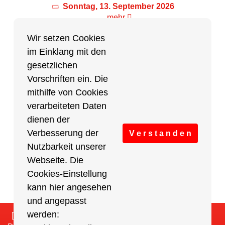
Sonntag, 13. September 2026
mehr
Wir setzen Cookies
im Einklang mit den
Partner des Breitensports
gesetzlichen
Vorschriften ein. Die
Partner von BRV-Breitensport.de
mithilfe von Cookies
verarbeiteten Daten
dienen der
Verbesserung der
V e r s t a n d e n
Nutzbarkeit unserer
Webseite. Die
Cookies-Einstellung
kann hier angesehen
und angepasst
werden:
Impressum
/
Cookies Einstellungen
/