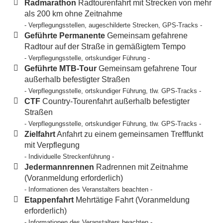
Radmarathon
Radtourenfahrt mit Strecken von mehr
als 200 km ohne Zeitnahme
- Verpflegungsstellen, augeschilderte Strecken, GPS-Tracks -
Geführte Permanente
Gemeinsam gefahrene
Radtour auf der Straße in gemäßigtem Tempo
- Verpflegungsstelle, ortskundiger Führung -
Geführte MTB-Tour
Gemeinsam gefahrene Tour
außerhalb befestigter Straßen
- Verpflegungsstelle, ortskundiger Führung, tlw. GPS-Tracks -
CTF
Country-Tourenfahrt außerhalb befestigter
Straßen
- Verpflegungsstelle, ortskundiger Führung, tlw. GPS-Tracks -
Zielfahrt
Anfahrt zu einem gemeinsamen Trefffunkt
mit Verpflegung
- Individuelle Streckenführung -
Jedermannrennen
Radrennen mit Zeitnahme
(Voranmeldung erforderlich)
- Informationen des Veranstalters beachten -
Etappenfahrt
Mehrtätige Fahrt (Voranmeldung
erforderlich)
- Informationen des Veranstalters beachten -