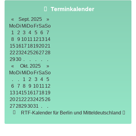
Terminkalender
«
Sept. 2025
»
Mo
Di
Mi
Do
Fr
Sa
So
1
2
3
4
5
6
7
8
9
10
11
12
13
14
15
16
17
18
19
20
21
22
23
24
25
26
27
28
29
30
.
.
.
.
.
«
Okt. 2025
»
Mo
Di
Mi
Do
Fr
Sa
So
.
.
1
2
3
4
5
6
7
8
9
10
11
12
13
14
15
16
17
18
19
20
21
22
23
24
25
26
27
28
29
30
31
.
.
RTF-Kalender für Berlin und Mitteldeutschland