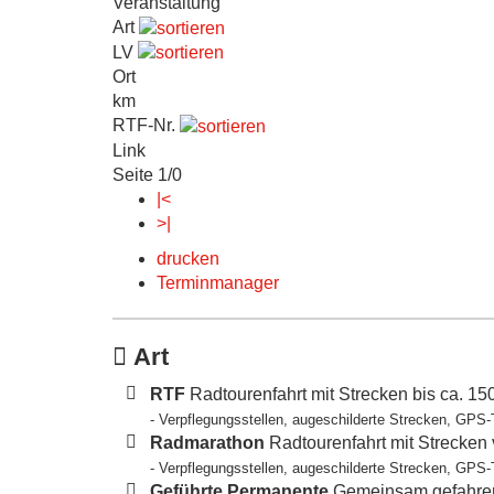
Veranstaltung
Art
LV
Ort
km
RTF-Nr.
Link
Seite 1/0
|<
>|
drucken
Terminmanager
Art
RTF
Radtourenfahrt mit Strecken bis ca. 1
- Verpflegungsstellen, augeschilderte Strecken, GPS-
Radmarathon
Radtourenfahrt mit Strecken
- Verpflegungsstellen, augeschilderte Strecken, GPS-
Geführte Permanente
Gemeinsam gefahren