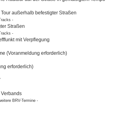
our außerhalb befestigter Straßen
Tracks -
gter Straßen
Tracks -
ffunkt mit Verpflegung
e (Voranmeldung erforderlich)
g erforderlich)
"
t Verbands
weitere BRV-Termine -