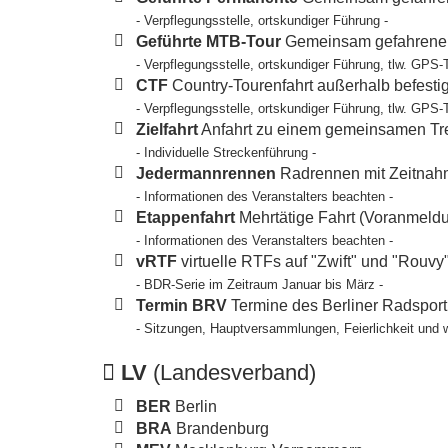
- Verpflegungsstelle, ortskundiger Führung -
Geführte MTB-Tour
Gemeinsam gefahrene T
- Verpflegungsstelle, ortskundiger Führung, tlw. GPS-
CTF
Country-Tourenfahrt außerhalb befesti
- Verpflegungsstelle, ortskundiger Führung, tlw. GPS-
Zielfahrt
Anfahrt zu einem gemeinsamen Tref
- Individuelle Streckenführung -
Jedermannrennen
Radrennen mit Zeitnahm
- Informationen des Veranstalters beachten -
Etappenfahrt
Mehrtätige Fahrt (Voranmeldun
- Informationen des Veranstalters beachten -
vRTF
virtuelle RTFs auf "Zwift" und "Rouvy
- BDR-Serie im Zeitraum Januar bis März -
Termin BRV
Termine des Berliner Radspor
- Sitzungen, Hauptversammlungen, Feierlichkeit und 
LV
(Landesverband)
BER
Berlin
BRA
Brandenburg