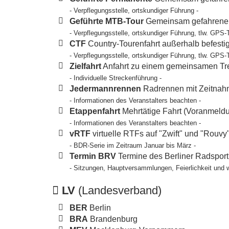
- Verpflegungsstelle, ortskundiger Führung -
Geführte MTB-Tour
Gemeinsam gefahrene T
- Verpflegungsstelle, ortskundiger Führung, tlw. GPS-
CTF
Country-Tourenfahrt außerhalb befesti
- Verpflegungsstelle, ortskundiger Führung, tlw. GPS-
Zielfahrt
Anfahrt zu einem gemeinsamen Tref
- Individuelle Streckenführung -
Jedermannrennen
Radrennen mit Zeitnahm
- Informationen des Veranstalters beachten -
Etappenfahrt
Mehrtätige Fahrt (Voranmeldun
- Informationen des Veranstalters beachten -
vRTF
virtuelle RTFs auf "Zwift" und "Rouvy
- BDR-Serie im Zeitraum Januar bis März -
Termin BRV
Termine des Berliner Radspor
- Sitzungen, Hauptversammlungen, Feierlichkeit und 
LV
(Landesverband)
BER
Berlin
BRA
Brandenburg