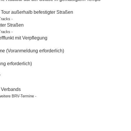
our außerhalb befestigter Straßen
Tracks -
gter Straßen
Tracks -
ffunkt mit Verpflegung
e (Voranmeldung erforderlich)
g erforderlich)
"
t Verbands
weitere BRV-Termine -