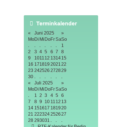
Terminkalender
«
Juni 2025
»
Mo
Di
Mi
Do
Fr
Sa
So
.
.
.
.
.
.
1
2
3
4
5
6
7
8
9
10
11
12
13
14
15
16
17
18
19
20
21
22
23
24
25
26
27
28
29
30
.
.
.
.
.
.
«
Juli 2025
»
Mo
Di
Mi
Do
Fr
Sa
So
.
1
2
3
4
5
6
7
8
9
10
11
12
13
14
15
16
17
18
19
20
21
22
23
24
25
26
27
28
29
30
31
.
.
.
RTF-Kalender für Berlin