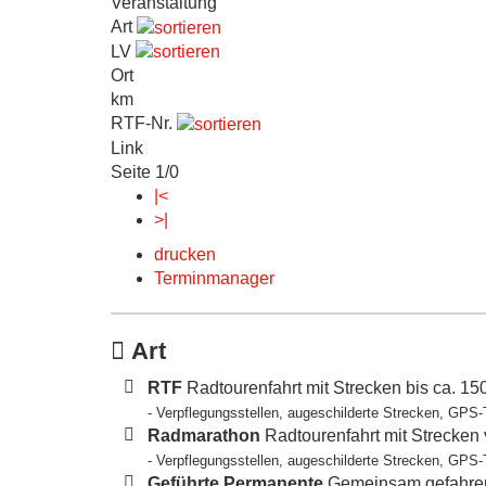
Veranstaltung
Art
LV
Ort
km
RTF-Nr.
Link
Seite 1/0
|<
>|
drucken
Terminmanager
Art
RTF
Radtourenfahrt mit Strecken bis ca. 1
- Verpflegungsstellen, augeschilderte Strecken, GPS-
Radmarathon
Radtourenfahrt mit Strecken
- Verpflegungsstellen, augeschilderte Strecken, GPS-
Geführte Permanente
Gemeinsam gefahren