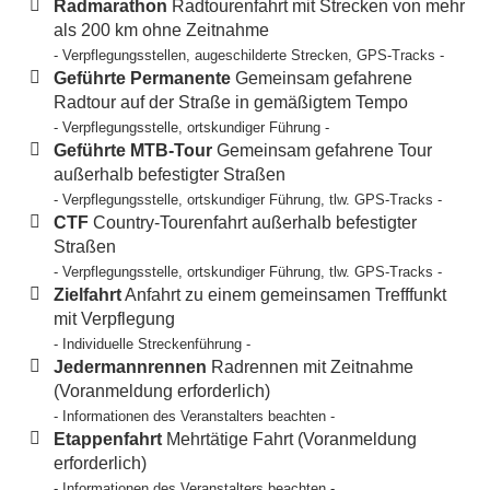
Radmarathon
Radtourenfahrt mit Strecken von mehr
als 200 km ohne Zeitnahme
- Verpflegungsstellen, augeschilderte Strecken, GPS-Tracks -
Geführte Permanente
Gemeinsam gefahrene
Radtour auf der Straße in gemäßigtem Tempo
- Verpflegungsstelle, ortskundiger Führung -
Geführte MTB-Tour
Gemeinsam gefahrene Tour
außerhalb befestigter Straßen
- Verpflegungsstelle, ortskundiger Führung, tlw. GPS-Tracks -
CTF
Country-Tourenfahrt außerhalb befestigter
Straßen
- Verpflegungsstelle, ortskundiger Führung, tlw. GPS-Tracks -
Zielfahrt
Anfahrt zu einem gemeinsamen Trefffunkt
mit Verpflegung
- Individuelle Streckenführung -
Jedermannrennen
Radrennen mit Zeitnahme
(Voranmeldung erforderlich)
- Informationen des Veranstalters beachten -
Etappenfahrt
Mehrtätige Fahrt (Voranmeldung
erforderlich)
- Informationen des Veranstalters beachten -