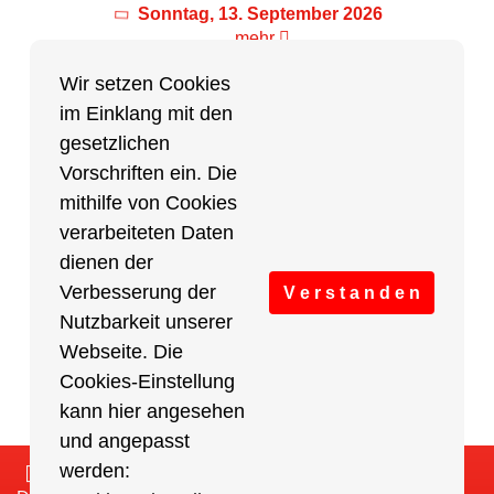
Sonntag, 13. September 2026
mehr
Wir setzen Cookies
im Einklang mit den
Partner des Breitensports
gesetzlichen
Vorschriften ein. Die
Partner von BRV-Breitensport.de
mithilfe von Cookies
verarbeiteten Daten
dienen der
Verbesserung der
V e r s t a n d e n
Nutzbarkeit unserer
Webseite. Die
Cookies-Einstellung
kann hier angesehen
und angepasst
werden:
Impressum
/
Cookies Einstellungen
/