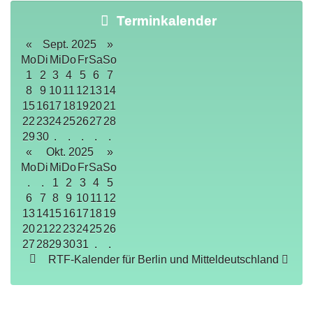
Terminkalender
«
Sept. 2025
»
Mo
Di
Mi
Do
Fr
Sa
So
1
2
3
4
5
6
7
8
9
10
11
12
13
14
15
16
17
18
19
20
21
22
23
24
25
26
27
28
29
30
.
.
.
.
.
«
Okt. 2025
»
Mo
Di
Mi
Do
Fr
Sa
So
.
.
1
2
3
4
5
6
7
8
9
10
11
12
13
14
15
16
17
18
19
20
21
22
23
24
25
26
27
28
29
30
31
.
.
RTF-Kalender für Berlin und Mitteldeutschland