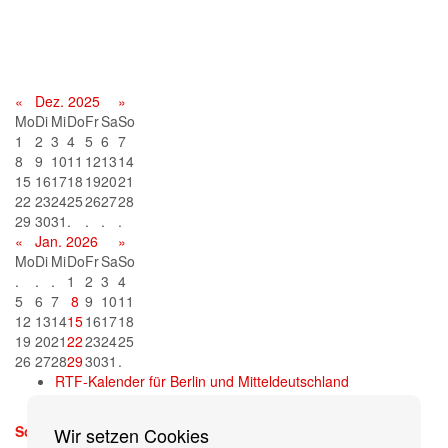
Terminkalender
«
Dez. 2025
»
Mo
Di
Mi
Do
Fr
Sa
So
1
2
3
4
5
6
7
8
9
10
11
12
13
14
15
16
17
18
19
20
21
22
23
24
25
26
27
28
29
30
31
.
.
.
.
«
Jan. 2026
»
Mo
Di
Mi
Do
Fr
Sa
So
.
.
.
1
2
3
4
5
6
7
8
9
10
11
12
13
14
15
16
17
18
19
20
21
22
23
24
25
26
27
28
29
30
31
.
RTF-Kalender für Berlin und Mitteldeutschland
Sonntag, 13. September 2026
Wir setzen Cookies