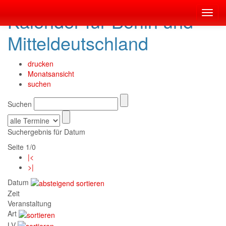
Kalender für Berlin und
Toggl
navig
Mitteldeutschland
drucken
Monatsansicht
suchen
Suchen
Suchergebnis für Datum
Seite 1/0
|<
>|
Datum
Zeit
Veranstaltung
Art
LV