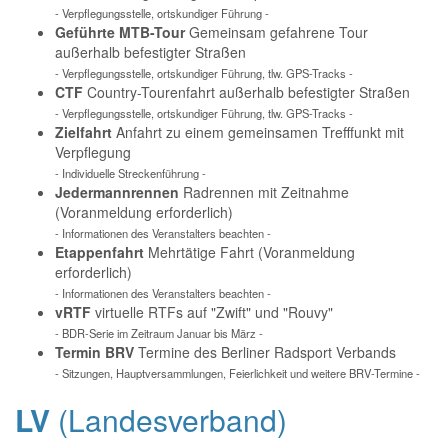
- Verpflegungsstelle, ortskundiger Führung -
Geführte MTB-Tour
Gemeinsam gefahrene Tour
außerhalb befestigter Straßen
- Verpflegungsstelle, ortskundiger Führung, tlw. GPS-Tracks -
CTF
Country-Tourenfahrt außerhalb befestigter Straßen
- Verpflegungsstelle, ortskundiger Führung, tlw. GPS-Tracks -
Zielfahrt
Anfahrt zu einem gemeinsamen Trefffunkt mit
Verpflegung
- Individuelle Streckenführung -
Jedermannrennen
Radrennen mit Zeitnahme
(Voranmeldung erforderlich)
- Informationen des Veranstalters beachten -
Etappenfahrt
Mehrtätige Fahrt (Voranmeldung
erforderlich)
- Informationen des Veranstalters beachten -
vRTF
virtuelle RTFs auf "Zwift" und "Rouvy"
- BDR-Serie im Zeitraum Januar bis März -
Termin BRV
Termine des Berliner Radsport Verbands
- Sitzungen, Hauptversammlungen, Feierlichkeit und weitere BRV-Termine -
LV
(Landesverband)