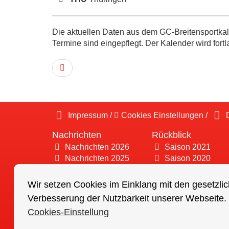
Die aktuellen Daten aus dem GC-Breitensportkale
Termine sind eingepflegt. Der Kalender wird fortl
Impressum
/
Cookies Einstellungen
/
D
Nachrichten
Rückblick
Nachrichten 2026
Saison 2021
Nachrichten 2025
Saison 2020
Nachrichten 2024
Saison 2019
Nachrichten 2023
Saison 2018
Wir setzen Cookies im Einklang mit den gesetzlic
Nachrichten 2022
Saison 2017
Verbesserung der Nutzbarkeit unserer Webseite.
Nachrichten 2021
Saison 2016
Cookies-Einstellung
Saison 2015