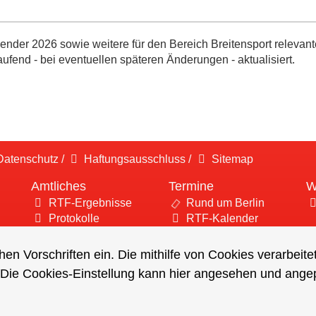
nder 2026 sowie weitere für den Bereich Breitensport relevant
aufend - bei eventuellen späteren Änderungen - aktualisiert.
atenschutz
/
Haftungsausschluss
/
Sitemap
Amtliches
Termine
W
RTF-Ergebnisse
Rund um Berlin
Protokolle
RTF-Kalender
hen Vorschriften ein. Die mithilfe von Cookies verarbeit
 Die Cookies-Einstellung kann hier angesehen und ange