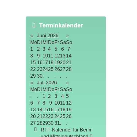
Terminkalender
«
Juni 2026
»
Mo
Di
Mi
Do
Fr
Sa
So
1
2
3
4
5
6
7
8
9
10
11
12
13
14
15
16
17
18
19
20
21
22
23
24
25
26
27
28
29
30
.
.
.
.
.
«
Juli 2026
»
Mo
Di
Mi
Do
Fr
Sa
So
.
.
1
2
3
4
5
6
7
8
9
10
11
12
13
14
15
16
17
18
19
20
21
22
23
24
25
26
27
28
29
30
31
.
.
RTF-Kalender für Berlin
und Mitteldeutschland