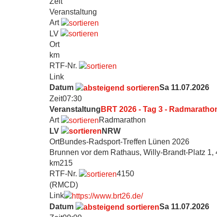
Zeit
Veranstaltung
Art
LV
Ort
km
RTF-Nr.
Link
Datum
Sa 11.07.2026
Zeit
07:30
Veranstaltung
BRT 2026 - Tag 3 - Radmaratho
Art
Radmarathon
LV
NRW
Ort
Bundes-Radsport-Treffen Lünen 2026
Brunnen vor dem Rathaus, Willy-Brandt-Platz 1
km
215
RTF-Nr.
4150
(RMCD)
Link
Datum
Sa 11.07.2026