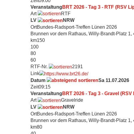
Zeit
09:00
Veranstaltung
BRT 2026 - Tag 3 - RTF (RSV Li
Art
RTF
LV
NRW
Ort
Bundes-Radsport-Treffen Lünen 2026
Brunnen vor dem Rathaus, Willy-Brandt-Platz 1
km
150
100
80
60
RTF-Nr.
2191
Link
Datum
Sa 11.07.2026
Zeit
09:15
Veranstaltung
BRT 2026 - Tag 3 - Gravel (RSV
Art
Gravelride
LV
NRW
Ort
Bundes-Radsport-Treffen Lünen 2026
Brunnen vor dem Rathaus, Willy-Brandt-Platz 1
km
80
40