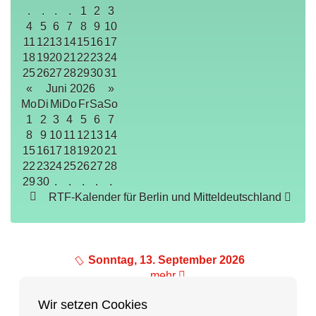
.
.
.
.
1
2
3
4
5
6
7
8
9
10
11
12
13
14
15
16
17
18
19
20
21
22
23
24
25
26
27
28
29
30
31
«
Juni 2026
»
Mo
Di
Mi
Do
Fr
Sa
So
1
2
3
4
5
6
7
8
9
10
11
12
13
14
15
16
17
18
19
20
21
22
23
24
25
26
27
28
29
30
.
.
.
.
.
RTF-Kalender für Berlin und Mitteldeutschland
Sonntag, 13. September 2026
mehr
Wir setzen Cookies