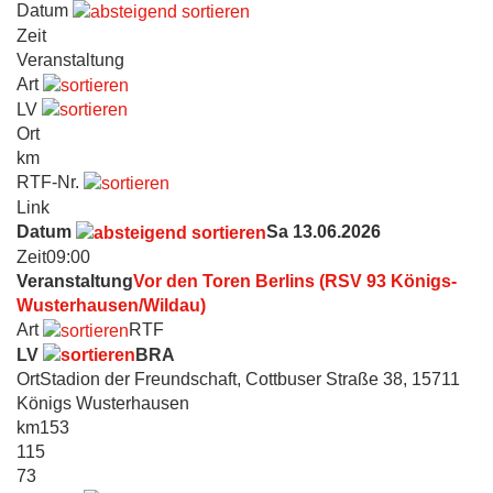
Datum
Zeit
Veranstaltung
Art
LV
Ort
km
RTF-Nr.
Link
Datum
Sa 13.06.2026
Zeit
09:00
Veranstaltung
Vor den Toren Berlins (RSV 93 Königs-
Wusterhausen/Wildau)
Art
RTF
LV
BRA
Ort
Stadion der Freundschaft, Cottbuser Straße 38, 15711
Königs Wusterhausen
km
153
115
73