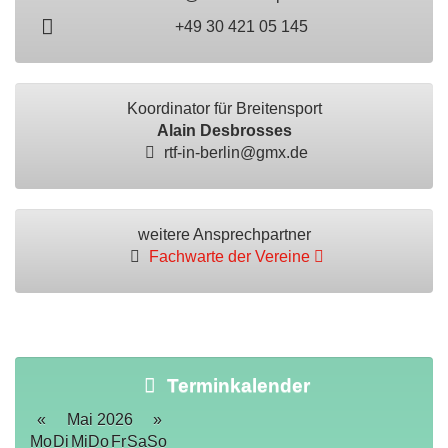
+49 30 421 05 145
Koordinator für Breitensport
Alain Desbrosses
rtf-in-berlin@gmx.de
weitere Ansprechpartner
Fachwarte der Vereine
Terminkalender
«
Mai 2026
»
Mo
Di
Mi
Do
Fr
Sa
So