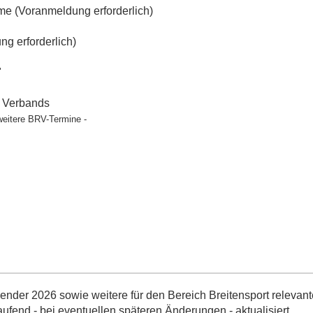
e (Voranmeldung erforderlich)
g erforderlich)
"
t Verbands
weitere BRV-Termine -
nder 2026 sowie weitere für den Bereich Breitensport relevant
aufend - bei eventuellen späteren Änderungen - aktualisiert.