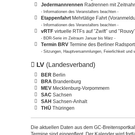
Jedermannrennen
Radrennen mit Zeitnahm
- Informationen des Veranstalters beachten -
Etappenfahrt
Mehrtätige Fahrt (Voranmeldun
- Informationen des Veranstalters beachten -
vRTF
virtuelle RTFs auf "Zwift" und "Rouvy
- BDR-Serie im Zeitraum Januar bis März -
Termin BRV
Termine des Berliner Radspor
- Sitzungen, Hauptversammlungen, Feierlichkeit und 
LV
(Landesverband)
BER
Berlin
BRA
Brandenburg
MEV
Mecklenburg-Vorpommern
SAC
Sachsen
SAH
Sachsen-Anhalt
THÜ
Thüringen
Die aktuellen Daten aus dem GC-Breitensportkale
Termine sind eingepflegt. Der Kalender wird fortl