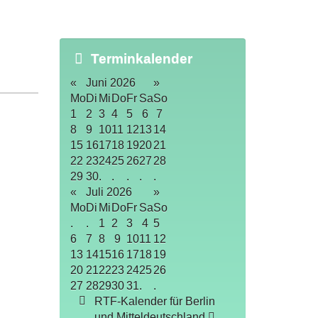
Terminkalender
«
Juni 2026
»
Mo
Di
Mi
Do
Fr
Sa
So
1
2
3
4
5
6
7
8
9
10
11
12
13
14
15
16
17
18
19
20
21
22
23
24
25
26
27
28
29
30
.
.
.
.
.
«
Juli 2026
»
Mo
Di
Mi
Do
Fr
Sa
So
.
.
1
2
3
4
5
6
7
8
9
10
11
12
13
14
15
16
17
18
19
20
21
22
23
24
25
26
27
28
29
30
31
.
.
RTF-Kalender für Berlin
und Mitteldeutschland