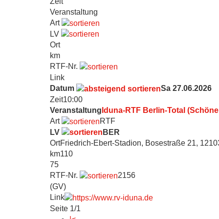
Zeit
Veranstaltung
Art
LV
Ort
km
RTF-Nr.
Link
Datum
Sa 27.06.2026
Zeit
10:00
Veranstaltung
Iduna-RTF Berlin-Total (Schöne
Art
RTF
LV
BER
Ort
Friedrich-Ebert-Stadion, Bosestraße 21, 1210
km
110
75
RTF-Nr.
2156
(GV)
Link
Seite 1/1