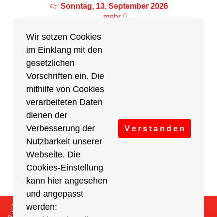
Sonntag, 13. September 2026
mehr
Wir setzen Cookies
im Einklang mit den
Partner des Breitensports
gesetzlichen
Vorschriften ein. Die
Partner von BRV-Breitensport.de
mithilfe von Cookies
verarbeiteten Daten
dienen der
Verbesserung der
V e r s t a n d e n
Nutzbarkeit unserer
Webseite. Die
Cookies-Einstellung
kann hier angesehen
und angepasst
werden:
Impressum
/
Cookies Einstellungen
/