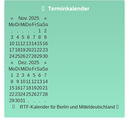
Terminkalender
«
Nov. 2025
»
Mo
Di
Mi
Do
Fr
Sa
So
.
.
.
.
.
1
2
3
4
5
6
7
8
9
10
11
12
13
14
15
16
17
18
19
20
21
22
23
24
25
26
27
28
29
30
«
Dez. 2025
»
Mo
Di
Mi
Do
Fr
Sa
So
1
2
3
4
5
6
7
8
9
10
11
12
13
14
15
16
17
18
19
20
21
22
23
24
25
26
27
28
29
30
31
.
.
.
.
RTF-Kalender für Berlin und Mitteldeutschland