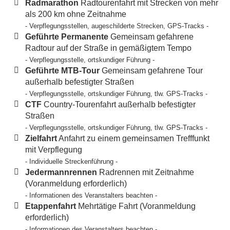
Radmarathon
Radtourenfahrt mit Strecken von mehr
als 200 km ohne Zeitnahme
- Verpflegungsstellen, augeschilderte Strecken, GPS-Tracks -
Geführte Permanente
Gemeinsam gefahrene
Radtour auf der Straße in gemäßigtem Tempo
- Verpflegungsstelle, ortskundiger Führung -
Geführte MTB-Tour
Gemeinsam gefahrene Tour
außerhalb befestigter Straßen
- Verpflegungsstelle, ortskundiger Führung, tlw. GPS-Tracks -
CTF
Country-Tourenfahrt außerhalb befestigter
Straßen
- Verpflegungsstelle, ortskundiger Führung, tlw. GPS-Tracks -
Zielfahrt
Anfahrt zu einem gemeinsamen Trefffunkt
mit Verpflegung
- Individuelle Streckenführung -
Jedermannrennen
Radrennen mit Zeitnahme
(Voranmeldung erforderlich)
- Informationen des Veranstalters beachten -
Etappenfahrt
Mehrtätige Fahrt (Voranmeldung
erforderlich)
- Informationen des Veranstalters beachten -