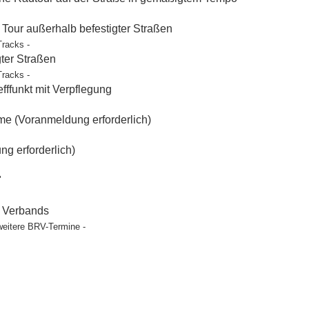
our außerhalb befestigter Straßen
Tracks -
gter Straßen
Tracks -
ffunkt mit Verpflegung
e (Voranmeldung erforderlich)
g erforderlich)
"
t Verbands
weitere BRV-Termine -