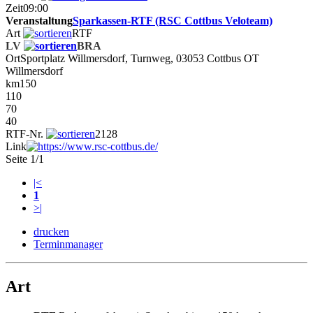
Zeit
09:00
Veranstaltung
Sparkassen-RTF (RSC Cottbus Veloteam)
Art
RTF
LV
BRA
Ort
Sportplatz Willmersdorf, Turnweg, 03053 Cottbus OT
Willmersdorf
km
150
110
70
40
RTF-Nr.
2128
Link
Seite 1/1
|<
1
>|
drucken
Terminmanager
Art