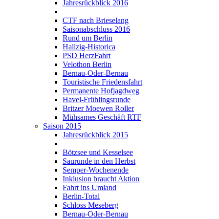
Jahresrückblick 2016
CTF nach Brieselang
Saisonabschluss 2016
Rund um Berlin
Hallzig-Historica
PSD HerzFahrt
Velothon Berlin
Bernau-Oder-Bernau
Touristische Friedensfahrt
Permanente Hofjagdweg
Havel-Frühlingsrunde
Britzer Moewen Roller
Mühsames Geschäft RTF
Saison 2015
Jahresrückblick 2015
Bötzsee und Kesselsee
Saurunde in den Herbst
Semper-Wochenende
Inklusion braucht Aktion
Fahrt ins Umland
Berlin-Total
Schloss Meseberg
Bernau-Oder-Bernau