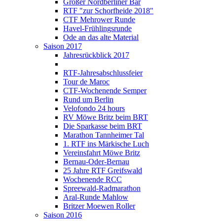
Großer Nordberliner Bär
RTF "zur Schorfheide 2018"
CTF Mehrower Runde
Havel-Frühlingsrunde
Ode an das alte Material
Saison 2017
Jahresrückblick 2017
RTF-Jahresabschlussfeier
Tour de Maroc
CTF-Wochenende Semper
Rund um Berlin
Velofondo 24 hours
RV Möwe Britz beim BRT
Die Sparkasse beim BRT
Marathon Tannheimer Tal
1. RTF ins Märkische Luch
Vereinsfahrt Möwe Britz
Bernau-Oder-Bernau
25 Jahre RTF Greifswald
Wochenende RCC
Spreewald-Radmarathon
Aral-Runde Mahlow
Britzer Moewen Roller
Saison 2016