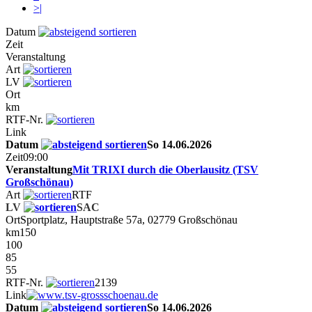
>|
Datum
Zeit
Veranstaltung
Art
LV
Ort
km
RTF-Nr.
Link
Datum
So 14.06.2026
Zeit
09:00
Veranstaltung
Mit TRIXI durch die Oberlausitz (TSV
Großschönau)
Art
RTF
LV
SAC
Ort
Sportplatz, Hauptstraße 57a, 02779 Großschönau
km
150
100
85
55
RTF-Nr.
2139
Link
Datum
So 14.06.2026