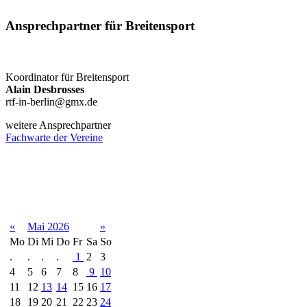
Ansprechpartner für Breitensport
Koordinator für Breitensport
Alain Desbrosses
rtf-in-berlin@gmx.de
weitere Ansprechpartner
Fachwarte der Vereine
Terminkalender
«
Mai 2026
»
Mo
Di
Mi
Do
Fr
Sa
So
.
.
.
.
1
2
3
4
5
6
7
8
9
10
11
12
13
14
15
16
17
18
19
20
21
22
23
24