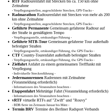
RTF
Radtourenfahrt mit Strecken bis ca. 150 km ohne
Zeitnahme
- Verpflegungsstellen, augeschilderte Strecken, GPS-Tracks -
Radmarathon
Radtourenfahrt mit Strecken von mehr als 200
km ohne Zeitnahme
- Verpflegungsstellen, augeschilderte Strecken, GPS-Tracks -
Geführte Permanente
Gemeinsam gefahrene Radtour auf
der Straße in gemäßigtem Tempo
- Verpflegungsstelle, ortskundiger Führung -
Geführte MTB-Tour
Gemeinsam gefahrene Tour außerhalb
befestigter Straßen
- Verpflegungsstelle, ortskundiger Führung, tlw. GPS-Tracks -
CTF
Country-Tourenfahrt außerhalb befestigter Straßen
- Verpflegungsstelle, ortskundiger Führung, tlw. GPS-Tracks -
Zielfahrt
Anfahrt zu einem gemeinsamen Trefffunkt mit
Verpflegung
- Individuelle Streckenführung -
Jedermannrennen
Radrennen mit Zeitnahme
(Voranmeldung erforderlich)
- Informationen des Veranstalters beachten -
Etappenfahrt
Mehrtätige Fahrt (Voranmeldung erforderlich)
- Informationen des Veranstalters beachten -
vRTF
virtuelle RTFs auf "Zwift" und "Rouvy"
- BDR-Serie im Zeitraum Januar bis März -
Termin BRV
Termine des Berliner Radsport Verbands