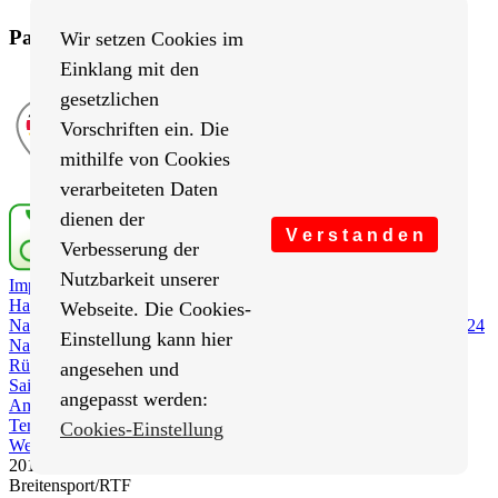
Partner von BRV-Breitensport.de
Wir setzen Cookies im
Einklang mit den
gesetzlichen
Vorschriften ein. Die
mithilfe von Cookies
verarbeiteten Daten
dienen der
V e r s t a n d e n
Verbesserung der
Nutzbarkeit unserer
Impressum
/
Cookies Einstellungen
/
Datenschutz
/
Haftungsausschluss
/
Sitemap
Webseite. Die Cookies-
Nachrichten
Nachrichten 2026
Nachrichten 2025
Nachrichten 2024
Einstellung kann hier
Nachrichten 2023
Nachrichten 2022
Nachrichten 2021
Rückblick
Saison 2021
Saison 2020
Saison 2019
Saison 2018
angesehen und
Saison 2017
Saison 2016
Saison 2015
angepasst werden:
Amtliches
RTF-Ergebnisse
Protokolle
Termine
Rund um Berlin
RTF-Kalender
Cookies-Einstellung
Wer sind wir?
Vereine
2018-2026 Berliner Radsport Verband e.V. (BRV) - Fachsparte
Breitensport/RTF