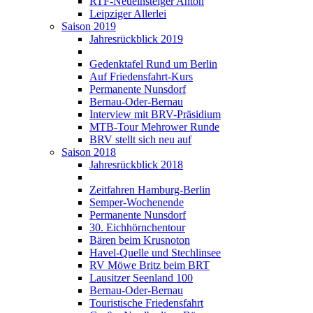
RTF-Neueinsteiger Anton
Leipziger Allerlei
Saison 2019
Jahresrückblick 2019
Gedenktafel Rund um Berlin
Auf Friedensfahrt-Kurs
Permanente Nunsdorf
Bernau-Oder-Bernau
Interview mit BRV-Präsidium
MTB-Tour Mehrower Runde
BRV stellt sich neu auf
Saison 2018
Jahresrückblick 2018
Zeitfahren Hamburg-Berlin
Semper-Wochenende
Permanente Nunsdorf
30. Eichhörnchentour
Bären beim Krusnoton
Havel-Quelle und Stechlinsee
RV Möwe Britz beim BRT
Lausitzer Seenland 100
Bernau-Oder-Bernau
Touristische Friedensfahrt