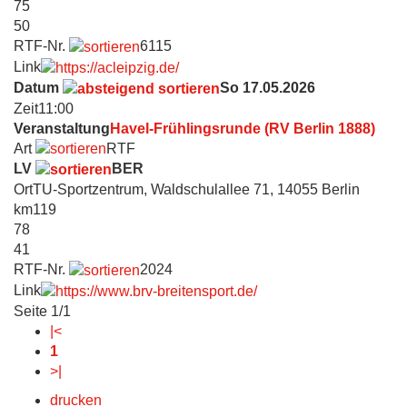
75
50
RTF-Nr.
6115
Link
Datum
So 17.05.2026
Zeit
11:00
Veranstaltung
Havel-Frühlingsrunde (RV Berlin 1888)
Art
RTF
LV
BER
Ort
TU-Sportzentrum, Waldschulallee 71, 14055 Berlin
km
119
78
41
RTF-Nr.
2024
Link
Seite 1/1
|<
1
>|
drucken