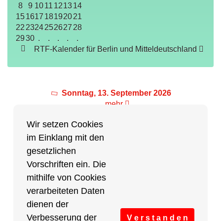
8
9
10
11
12
13
14
15
16
17
18
19
20
21
22
23
24
25
26
27
28
29
30
.
.
.
.
.
RTF-Kalender für Berlin und Mitteldeutschland
Sonntag, 13. September 2026
mehr
Wir setzen Cookies
im Einklang mit den
Partner des Breitensports
gesetzlichen
Vorschriften ein. Die
Partner von BRV-Breitensport.de
mithilfe von Cookies
verarbeiteten Daten
dienen der
Verbesserung der
V e r s t a n d e n