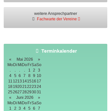
weitere Ansprechpartner
Fachwarte der Vereine
Terminkalender
«
Mai 2026
»
Mo
Di
Mi
Do
Fr
Sa
So
.
.
.
.
1
2
3
4
5
6
7
8
9
10
11
12
13
14
15
16
17
18
19
20
21
22
23
24
25
26
27
28
29
30
31
«
Juni 2026
»
Mo
Di
Mi
Do
Fr
Sa
So
1
2
3
4
5
6
7