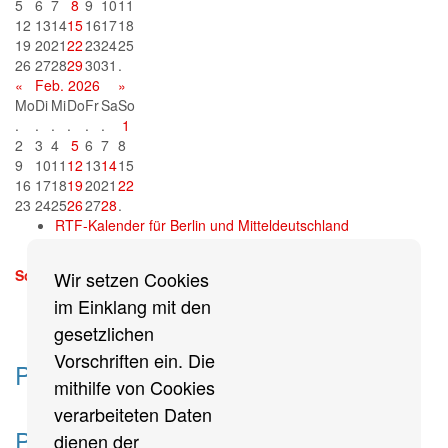
5
6
7
8
9
10
11
12
13
14
15
16
17
18
19
20
21
22
23
24
25
26
27
28
29
30
31
.
«
Feb. 2026
»
Mo
Di
Mi
Do
Fr
Sa
So
.
.
.
.
.
.
1
2
3
4
5
6
7
8
9
10
11
12
13
14
15
16
17
18
19
20
21
22
23
24
25
26
27
28
.
RTF-Kalender für Berlin und Mitteldeutschland
Sonntag, 13. September 2026
Wir setzen Cookies
mehr
im Einklang mit den
gesetzlichen
Vorschriften ein. Die
Partner des Breitensports
mithilfe von Cookies
verarbeiteten Daten
Partner von BRV-Breitensport.de
dienen der