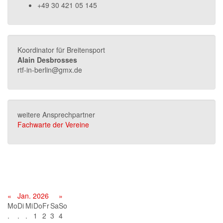
+49 30 421 05 145
Koordinator für Breitensport
Alain Desbrosses
rtf-in-berlin@gmx.de
weitere Ansprechpartner
Fachwarte der Vereine
Terminkalender
«
Jan. 2026
»
Mo
Di
Mi
Do
Fr
Sa
So
.
.
.
1
2
3
4