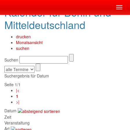
Kalender für Berlin und
Toggl
navig
Mitteldeutschland
drucken
Monatsansicht
suchen
Suchen
Suchergebnis für Datum
Seite 1/1
|<
1
>|
Datum
Zeit
Veranstaltung
Art