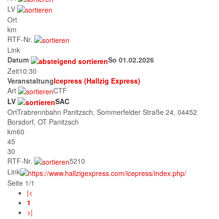
LV
Ort
km
RTF-Nr.
Link
Datum
So 01.02.2026
Zeit
10:30
Veranstaltung
Icepress (Hallzig Express)
Art
CTF
LV
SAC
Ort
Trabrennbahn Panitzsch, Sommerfelder Straße 24, 04452
Borsdorf, OT Panitzsch
km
60
45
30
RTF-Nr.
5210
Link
Seite 1/1
|<
1
>|