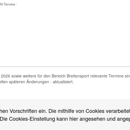
RV-Termine -
2026 sowie weitere für den Bereich Breitensport relevante Termine si
ellen späteren Änderungen - aktualisiert.
ftungsausschluss
/
Sitemap
Amtliches
RTF-
Termine
Rund um Berlin
We
hen Vorschriften ein. Die mithilfe von Cookies verarbeit
19
Ergebnisse
Protokolle
RTF-Kalender
 Die Cookies-Einstellung kann hier angesehen und ange
17
15