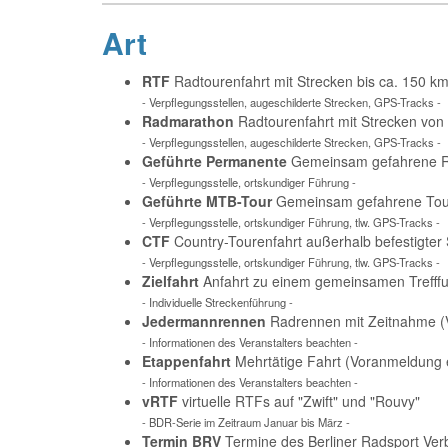
Art
RTF
Radtourenfahrt mit Strecken bis ca. 150 
- Verpflegungsstellen, augeschilderte Strecken, GPS-Tracks -
Radmarathon
Radtourenfahrt mit Strecken von
- Verpflegungsstellen, augeschilderte Strecken, GPS-Tracks -
Geführte Permanente
Gemeinsam gefahrene Ra
- Verpflegungsstelle, ortskundiger Führung -
Geführte MTB-Tour
Gemeinsam gefahrene Tour 
- Verpflegungsstelle, ortskundiger Führung, tlw. GPS-Tracks -
CTF
Country-Tourenfahrt außerhalb befestigter
- Verpflegungsstelle, ortskundiger Führung, tlw. GPS-Tracks -
Zielfahrt
Anfahrt zu einem gemeinsamen Trefffu
- Individuelle Streckenführung -
Jedermannrennen
Radrennen mit Zeitnahme (V
- Informationen des Veranstalters beachten -
Etappenfahrt
Mehrtätige Fahrt (Voranmeldung e
- Informationen des Veranstalters beachten -
vRTF
virtuelle RTFs auf "Zwift" und "Rouvy"
- BDR-Serie im Zeitraum Januar bis März -
Termin BRV
Termine des Berliner Radsport Ve