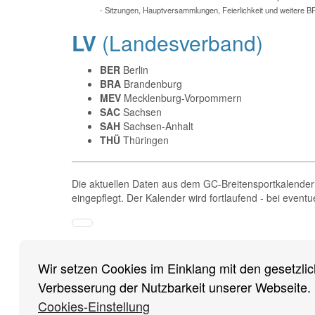
- Sitzungen, Hauptversammlungen, Feierlichkeit und weitere B
LV
(Landesverband)
BER
Berlin
BRA
Brandenburg
MEV
Mecklenburg-Vorpommern
SAC
Sachsen
SAH
Sachsen-Anhalt
THÜ
Thüringen
Die aktuellen Daten aus dem GC-Breitensportkalender 
eingepflegt. Der Kalender wird fortlaufend - bei eventu
Impressum
/
Cookies Einstellungen
/
Datenschutz
/
Ha
Nachrichten
Nachrichten
Rückblick
Saison 2021
Wir setzen Cookies im Einklang mit den gesetzlic
2026
Nachrichten 2025
Saison 2020
Saison 20
Verbesserung der Nutzbarkeit unserer Webseite.
Nachrichten 2024
Saison 2018
Saison 20
Cookies-Einstellung
Nachrichten 2023
Saison 2016
Saison 20