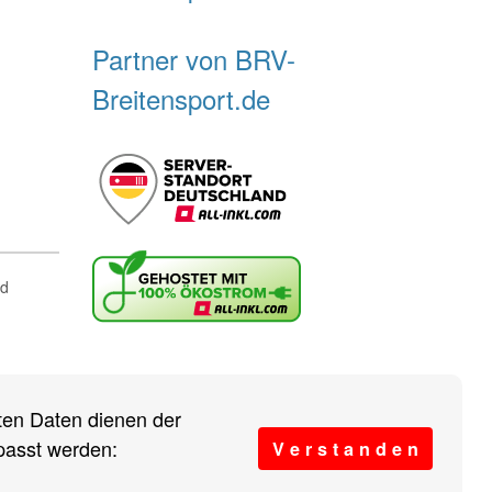
Partner von BRV-
Breitensport.de
nd
r sind wir?
Vereine
eten Daten dienen der
passt werden:
V e r s t a n d e n