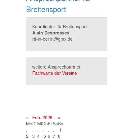
Breitensport
Koordinator für Breitensport
Alain Desbrosses
rtf-in-berlin@gmx.de
weitere Ansprechpartner
Fachwarte der Vereine
Terminkalender
«
Feb. 2026
»
Mo
Di
Mi
Do
Fr
Sa
So
.
.
.
.
.
.
1
2
3
4
5
6
7
8