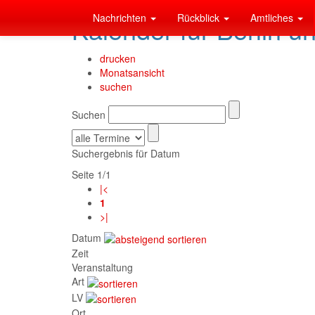
Nachrichten
Rückblick
Amtliches
Kalender für Berlin u
drucken
Monatsansicht
suchen
Suchen
Suchergebnis für Datum
Seite 1/1
|<
1
>|
Datum
Zeit
Veranstaltung
Art
LV
Ort