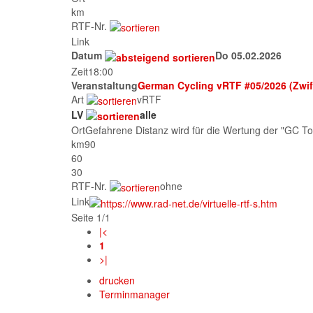
km
RTF-Nr.
Link
Datum
Do 05.02.2026
Zeit
18:00
Veranstaltung
German Cycling vRTF #05/2026 (Zwi
Art
vRTF
LV
alle
Ort
Gefahrene Distanz wird für die Wertung der "GC To
km
90
60
30
RTF-Nr.
ohne
Link
Seite 1/1
|<
1
>|
drucken
Terminmanager