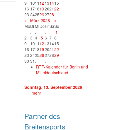
9
10
11
12
13
14
15
16
17
18
19
20
21
22
23
24
25
26
27
28
.
«
März 2026
»
Mo
Di
Mi
Do
Fr
Sa
So
.
.
.
.
.
.
1
2
3
4
5
6
7
8
9
10
11
12
13
14
15
16
17
18
19
20
21
22
23
24
25
26
27
28
29
30
31
.
.
.
.
.
RTF-Kalender für Berlin und
Mitteldeutschland
Sonntag, 13. September 2026
mehr
Partner des
Breitensports