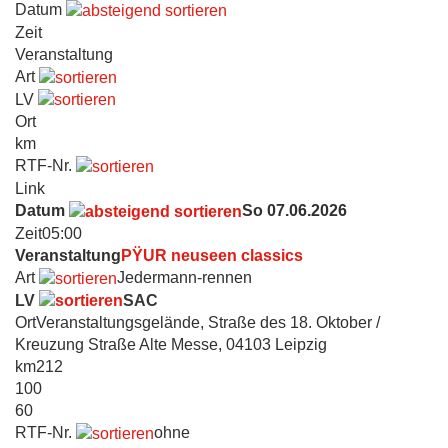
Datum
Zeit
Veranstaltung
Art
LV
Ort
km
RTF-Nr.
Link
Datum
So 07.06.2026
Zeit
05:00
Veranstaltung
PŸUR neuseen classics
Art
Jedermann-rennen
LV
SAC
Ort
Veranstaltungsgelände, Straße des 18. Oktober /
Kreuzung Straße Alte Messe, 04103 Leipzig
km
212
100
60
RTF-Nr.
ohne