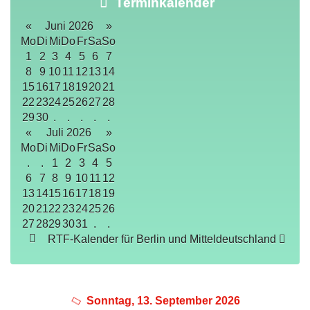
Terminkalender
«
Juni 2026
»
Mo
Di
Mi
Do
Fr
Sa
So
1
2
3
4
5
6
7
8
9
10
11
12
13
14
15
16
17
18
19
20
21
22
23
24
25
26
27
28
29
30
.
.
.
.
.
«
Juli 2026
»
Mo
Di
Mi
Do
Fr
Sa
So
.
.
1
2
3
4
5
6
7
8
9
10
11
12
13
14
15
16
17
18
19
20
21
22
23
24
25
26
27
28
29
30
31
.
.
RTF-Kalender für Berlin und Mitteldeutschland
Sonntag, 13. September 2026