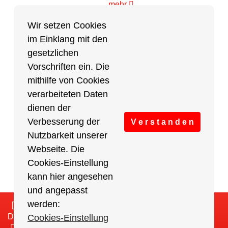
mehr
Wir setzen Cookies
im Einklang mit den
Partner des Breitensports
gesetzlichen
Vorschriften ein. Die
Partner von BRV-Breitensport.de
mithilfe von Cookies
verarbeiteten Daten
dienen der
Verbesserung der
V e r s t a n d e n
Nutzbarkeit unserer
Webseite. Die
Cookies-Einstellung
kann hier angesehen
und angepasst
werden:
Impressum
/
Cookies Einstellungen
/
Datenschutz
/
Haftungsausschluss
/
Sitemap
Cookies-Einstellung
2018-2026 Berliner Radsport Verband e.V. (BRV) -