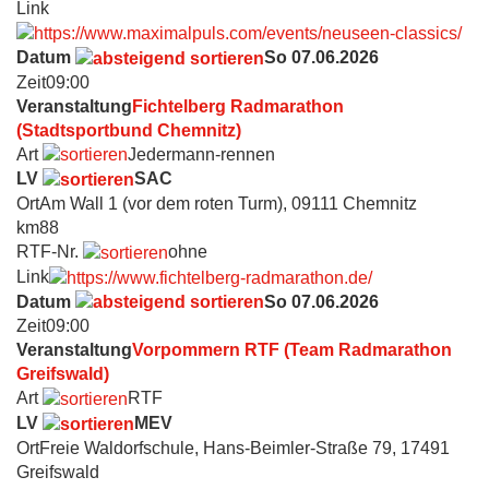
Link
Datum
So 07.06.2026
Zeit
09:00
Veranstaltung
Fichtelberg Radmarathon
(Stadtsportbund Chemnitz)
Art
Jedermann-rennen
LV
SAC
Ort
Am Wall 1 (vor dem roten Turm), 09111 Chemnitz
km
88
RTF-Nr.
ohne
Link
Datum
So 07.06.2026
Zeit
09:00
Veranstaltung
Vorpommern RTF (Team Radmarathon
Greifswald)
Art
RTF
LV
MEV
Ort
Freie Waldorfschule, Hans-Beimler-Straße 79, 17491
Greifswald