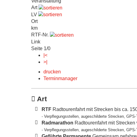
Veranstaltung
Art
LV
Ort
km
RTF-Nr.
Link
Seite 1/0
|<
>|
drucken
Terminmanager
Art
RTF
Radtourenfahrt mit Strecken bis ca. 1
- Verpflegungsstellen, augeschilderte Strecken, GPS-
Radmarathon
Radtourenfahrt mit Strecken
- Verpflegungsstellen, augeschilderte Strecken, GPS-
Geführte Permanente
Gemeinsam gefahren