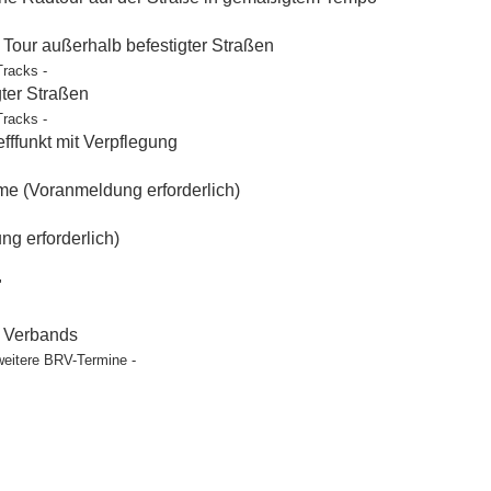
our außerhalb befestigter Straßen
Tracks -
gter Straßen
Tracks -
ffunkt mit Verpflegung
e (Voranmeldung erforderlich)
g erforderlich)
"
t Verbands
weitere BRV-Termine -