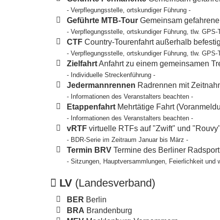
- Verpflegungsstelle, ortskundiger Führung -
Geführte MTB-Tour
Gemeinsam gefahrene T
- Verpflegungsstelle, ortskundiger Führung, tlw. GPS-
CTF
Country-Tourenfahrt außerhalb befesti
- Verpflegungsstelle, ortskundiger Führung, tlw. GPS-
Zielfahrt
Anfahrt zu einem gemeinsamen Tref
- Individuelle Streckenführung -
Jedermannrennen
Radrennen mit Zeitnahm
- Informationen des Veranstalters beachten -
Etappenfahrt
Mehrtätige Fahrt (Voranmeldun
- Informationen des Veranstalters beachten -
vRTF
virtuelle RTFs auf "Zwift" und "Rouvy
- BDR-Serie im Zeitraum Januar bis März -
Termin BRV
Termine des Berliner Radspor
- Sitzungen, Hauptversammlungen, Feierlichkeit und 
LV
(Landesverband)
BER
Berlin
BRA
Brandenburg