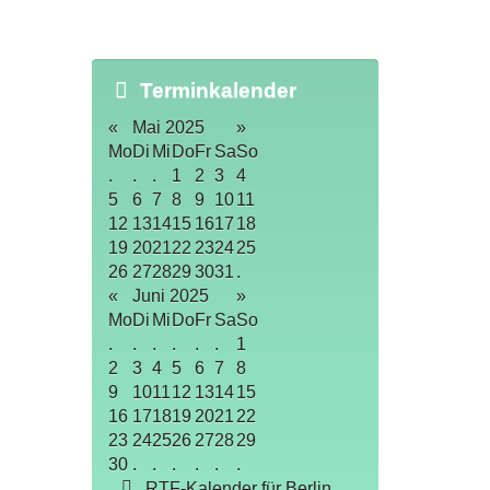
Terminkalender
«
Mai 2025
»
Mo
Di
Mi
Do
Fr
Sa
So
.
.
.
1
2
3
4
5
6
7
8
9
10
11
12
13
14
15
16
17
18
19
20
21
22
23
24
25
26
27
28
29
30
31
.
«
Juni 2025
»
Mo
Di
Mi
Do
Fr
Sa
So
.
.
.
.
.
.
1
2
3
4
5
6
7
8
9
10
11
12
13
14
15
16
17
18
19
20
21
22
23
24
25
26
27
28
29
30
.
.
.
.
.
.
RTF-Kalender für Berlin