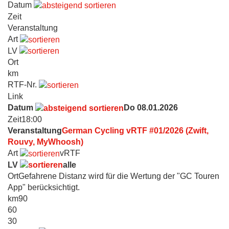
Datum
Zeit
Veranstaltung
Art
LV
Ort
km
RTF-Nr.
Link
Datum
Do 08.01.2026
Zeit
18:00
Veranstaltung
German Cycling vRTF #01/2026 (Zwift,
Rouvy, MyWhoosh)
Art
vRTF
LV
alle
Ort
Gefahrene Distanz wird für die Wertung der "GC Touren
App" berücksichtigt.
km
90
60
30