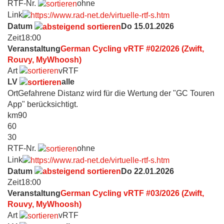
RTF-Nr.
ohne
Link
Datum
Do 15.01.2026
Zeit
18:00
Veranstaltung
German Cycling vRTF #02/2026 (Zwift,
Rouvy, MyWhoosh)
Art
vRTF
LV
alle
Ort
Gefahrene Distanz wird für die Wertung der "GC Touren
App" berücksichtigt.
km
90
60
30
RTF-Nr.
ohne
Link
Datum
Do 22.01.2026
Zeit
18:00
Veranstaltung
German Cycling vRTF #03/2026 (Zwift,
Rouvy, MyWhoosh)
Art
vRTF