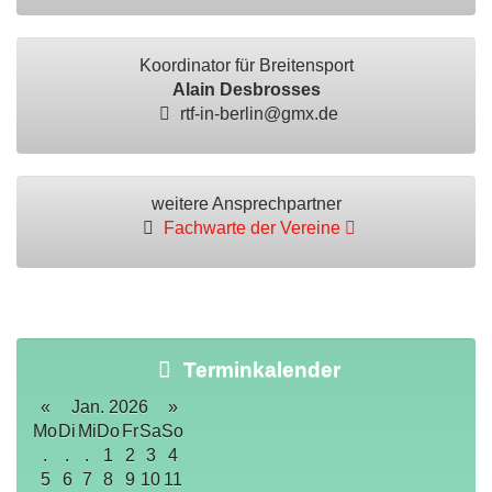
Koordinator für Breitensport
Alain Desbrosses
rtf-in-berlin@gmx.de
weitere Ansprechpartner
Fachwarte der Vereine
Terminkalender
«
Jan. 2026
»
Mo
Di
Mi
Do
Fr
Sa
So
.
.
.
1
2
3
4
5
6
7
8
9
10
11