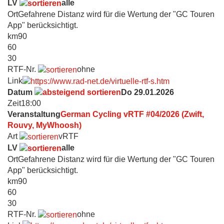
LV
alle
Ort
Gefahrene Distanz wird für die Wertung der "GC Touren
App" berücksichtigt.
km
90
60
30
RTF-Nr.
ohne
Link
Datum
Do 29.01.2026
Zeit
18:00
Veranstaltung
German Cycling vRTF #04/2026 (Zwift,
Rouvy, MyWhoosh)
Art
vRTF
LV
alle
Ort
Gefahrene Distanz wird für die Wertung der "GC Touren
App" berücksichtigt.
km
90
60
30
RTF-Nr.
ohne