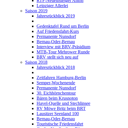
RTF-Neueinsteiger Anton
Leipziger Allerlei
Saison 2019
Jahresrückblick 2019
Gedenktafel Rund um Berlin
Auf Friedensfahrt-Kurs
Permanente Nunsdorf
Bernau-Oder-Bernau
Interview mit BRV-Präsidium
MTB-Tour Mehrower Runde
BRV stellt sich neu auf
Saison 2018
Jahresrückblick 2018
Zeitfahren Hamburg-Berlin
Semper-Wochenende
Permanente Nunsdorf
30. Eichhörnchentour
Bären beim Krusnoton
Havel-Quelle und Stechlinsee
RV Möwe Britz beim BRT
Lausitzer Seenland 100
Bernau-Oder-Bernau
Touristische Friedensfahrt