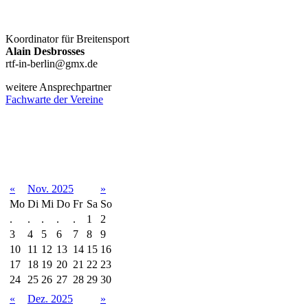
Koordinator für Breitensport
Alain Desbrosses
rtf-in-berlin@gmx.de
weitere Ansprechpartner
Fachwarte der Vereine
Terminkalender
«
Nov. 2025
»
Mo
Di
Mi
Do
Fr
Sa
So
.
.
.
.
.
1
2
3
4
5
6
7
8
9
10
11
12
13
14
15
16
17
18
19
20
21
22
23
24
25
26
27
28
29
30
«
Dez. 2025
»