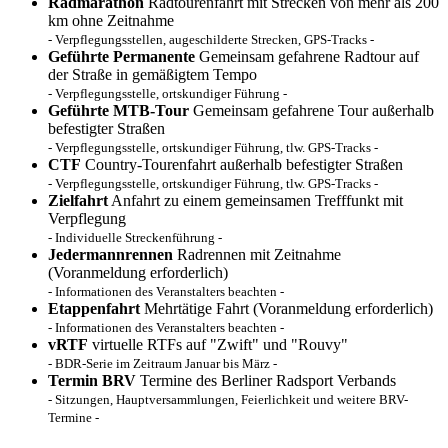
Radmarathon
Radtourenfahrt mit Strecken von mehr als 200
km ohne Zeitnahme
- Verpflegungsstellen, augeschilderte Strecken, GPS-Tracks -
Geführte Permanente
Gemeinsam gefahrene Radtour auf
der Straße in gemäßigtem Tempo
- Verpflegungsstelle, ortskundiger Führung -
Geführte MTB-Tour
Gemeinsam gefahrene Tour außerhalb
befestigter Straßen
- Verpflegungsstelle, ortskundiger Führung, tlw. GPS-Tracks -
CTF
Country-Tourenfahrt außerhalb befestigter Straßen
- Verpflegungsstelle, ortskundiger Führung, tlw. GPS-Tracks -
Zielfahrt
Anfahrt zu einem gemeinsamen Trefffunkt mit
Verpflegung
- Individuelle Streckenführung -
Jedermannrennen
Radrennen mit Zeitnahme
(Voranmeldung erforderlich)
- Informationen des Veranstalters beachten -
Etappenfahrt
Mehrtätige Fahrt (Voranmeldung erforderlich)
- Informationen des Veranstalters beachten -
vRTF
virtuelle RTFs auf "Zwift" und "Rouvy"
- BDR-Serie im Zeitraum Januar bis März -
Termin BRV
Termine des Berliner Radsport Verbands
- Sitzungen, Hauptversammlungen, Feierlichkeit und weitere BRV-
Termine -