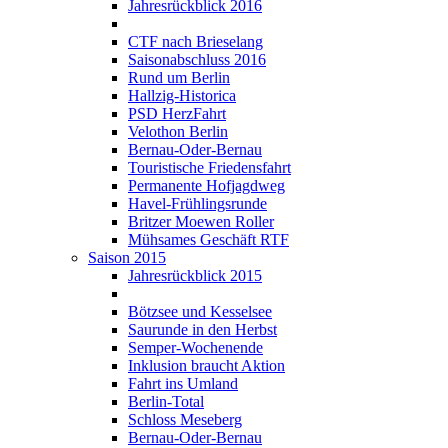
Jahresrückblick 2016
CTF nach Brieselang
Saisonabschluss 2016
Rund um Berlin
Hallzig-Historica
PSD HerzFahrt
Velothon Berlin
Bernau-Oder-Bernau
Touristische Friedensfahrt
Permanente Hofjagdweg
Havel-Frühlingsrunde
Britzer Moewen Roller
Mühsames Geschäft RTF
Saison 2015
Jahresrückblick 2015
Bötzsee und Kesselsee
Saurunde in den Herbst
Semper-Wochenende
Inklusion braucht Aktion
Fahrt ins Umland
Berlin-Total
Schloss Meseberg
Bernau-Oder-Bernau