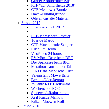
Großer Nordberliner Bär
RTF "zur Schorfheide 2018"
CTF Mehrower Runde
Havel-Frühlingsrunde
Ode an das alte Material
Saison 2017
Jahresrückblick 2017
RTF-Jahresabschlussfeier
Tour de Maroc
CTF-Wochenende Semper
Rund um Berlin
Velofondo 24 hours
RV Möwe Britz beim BRT
Die Sparkasse beim BRT
Marathon Tannheimer Tal
1. RTF ins Märkische Luch
Vereinsfahrt Möwe Britz
Bernau-Oder-Bernau
25 Jahre RTF Greifswald
Wochenende RCC
Spreewald-Radmarathon
Aral-Runde Mahlow
Britzer Moewen Roller
Saison 2016