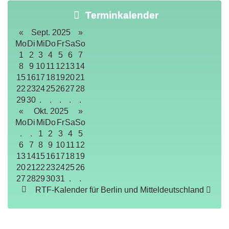
Terminkalender
«
Sept. 2025
»
Mo
Di
Mi
Do
Fr
Sa
So
1
2
3
4
5
6
7
8
9
10
11
12
13
14
15
16
17
18
19
20
21
22
23
24
25
26
27
28
29
30
.
.
.
.
.
«
Okt. 2025
»
Mo
Di
Mi
Do
Fr
Sa
So
.
.
1
2
3
4
5
6
7
8
9
10
11
12
13
14
15
16
17
18
19
20
21
22
23
24
25
26
27
28
29
30
31
.
.
RTF-Kalender für Berlin und Mitteldeutschland