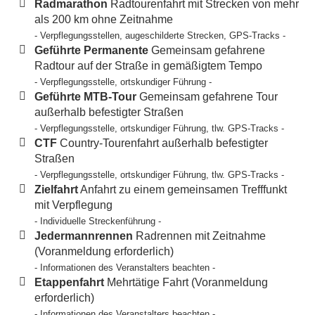
Radmarathon
Radtourenfahrt mit Strecken von mehr
als 200 km ohne Zeitnahme
- Verpflegungsstellen, augeschilderte Strecken, GPS-Tracks -
Geführte Permanente
Gemeinsam gefahrene
Radtour auf der Straße in gemäßigtem Tempo
- Verpflegungsstelle, ortskundiger Führung -
Geführte MTB-Tour
Gemeinsam gefahrene Tour
außerhalb befestigter Straßen
- Verpflegungsstelle, ortskundiger Führung, tlw. GPS-Tracks -
CTF
Country-Tourenfahrt außerhalb befestigter
Straßen
- Verpflegungsstelle, ortskundiger Führung, tlw. GPS-Tracks -
Zielfahrt
Anfahrt zu einem gemeinsamen Trefffunkt
mit Verpflegung
- Individuelle Streckenführung -
Jedermannrennen
Radrennen mit Zeitnahme
(Voranmeldung erforderlich)
- Informationen des Veranstalters beachten -
Etappenfahrt
Mehrtätige Fahrt (Voranmeldung
erforderlich)
- Informationen des Veranstalters beachten -