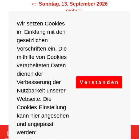
Sonntag, 13. September 2026
mehr
Wir setzen Cookies
im Einklang mit den
Partner des Breitensports
gesetzlichen
Vorschriften ein. Die
Partner von BRV-Breitensport.de
mithilfe von Cookies
verarbeiteten Daten
dienen der
Verbesserung der
V e r s t a n d e n
Nutzbarkeit unserer
Webseite. Die
Cookies-Einstellung
kann hier angesehen
und angepasst
werden:
Impressum
/
Cookies Einstellungen
/