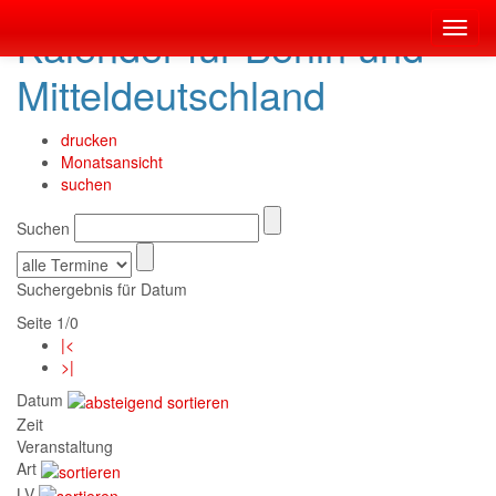
Kalender für Berlin und
Toggl
navig
Mitteldeutschland
drucken
Monatsansicht
suchen
Suchen
Suchergebnis für Datum
Seite 1/0
|<
>|
Datum
Zeit
Veranstaltung
Art
LV