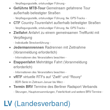
- Verpflegungsstelle, ortskundiger Führung -
Geführte MTB-Tour
Gemeinsam gefahrene Tour
außerhalb befestigter Straßen
- Verpflegungsstelle, ortskundiger Führung, tlw. GPS-Tracks -
CTF
Country-Tourenfahrt außerhalb befestigter Straßen
- Verpflegungsstelle, ortskundiger Führung, tlw. GPS-Tracks -
Zielfahrt
Anfahrt zu einem gemeinsamen Trefffunkt mit
Verpflegung
- Individuelle Streckenführung -
Jedermannrennen
Radrennen mit Zeitnahme
(Voranmeldung erforderlich)
- Informationen des Veranstalters beachten -
Etappenfahrt
Mehrtätige Fahrt (Voranmeldung
erforderlich)
- Informationen des Veranstalters beachten -
vRTF
virtuelle RTFs auf "Zwift" und "Rouvy"
- BDR-Serie im Zeitraum Januar bis März -
Termin BRV
Termine des Berliner Radsport Verbands
- Sitzungen, Hauptversammlungen, Feierlichkeit und weitere BRV-Termine -
LV
(Landesverband)