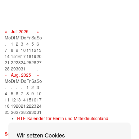
Terminkalender
«
Juli 2025
»
Mo
Di
Mi
Do
Fr
Sa
So
.
1
2
3
4
5
6
7
8
9
10
11
12
13
14
15
16
17
18
19
20
21
22
23
24
25
26
27
28
29
30
31
.
.
.
«
Aug. 2025
»
Mo
Di
Mi
Do
Fr
Sa
So
.
.
.
.
1
2
3
4
5
6
7
8
9
10
11
12
13
14
15
16
17
18
19
20
21
22
23
24
25
26
27
28
29
30
31
RTF-Kalender für Berlin und Mitteldeutschland
Sonntag, 13. September 2026
Wir setzen Cookies