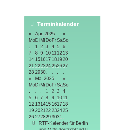
Terminkalender
«
Apr. 2025
»
Mo
Di
Mi
Do
Fr
Sa
So
.
1
2
3
4
5
6
7
8
9
10
11
12
13
14
15
16
17
18
19
20
21
22
23
24
25
26
27
28
29
30
.
.
.
.
«
Mai 2025
»
Mo
Di
Mi
Do
Fr
Sa
So
.
.
.
1
2
3
4
5
6
7
8
9
10
11
12
13
14
15
16
17
18
19
20
21
22
23
24
25
26
27
28
29
30
31
.
RTF-Kalender für Berlin
und Mitteldeutschland