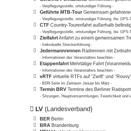
- Verpflegungsstelle, ortskundiger Führung -
Geführte MTB-Tour
Gemeinsam gefahrene T
- Verpflegungsstelle, ortskundiger Führung, tlw. GPS-
CTF
Country-Tourenfahrt außerhalb befesti
- Verpflegungsstelle, ortskundiger Führung, tlw. GPS-
Zielfahrt
Anfahrt zu einem gemeinsamen Tref
- Individuelle Streckenführung -
Jedermannrennen
Radrennen mit Zeitnahm
- Informationen des Veranstalters beachten -
Etappenfahrt
Mehrtätige Fahrt (Voranmeldun
- Informationen des Veranstalters beachten -
vRTF
virtuelle RTFs auf "Zwift" und "Rouvy
- BDR-Serie im Zeitraum Januar bis März -
Termin BRV
Termine des Berliner Radspor
- Sitzungen, Hauptversammlungen, Feierlichkeit und 
LV
(Landesverband)
BER
Berlin
BRA
Brandenburg