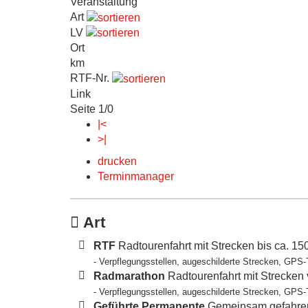
Veranstaltung
Art
LV
Ort
km
RTF-Nr.
Link
Seite 1/0
|<
>|
drucken
Terminmanager
Art
RTF
Radtourenfahrt mit Strecken bis ca. 1
- Verpflegungsstellen, augeschilderte Strecken, GPS-
Radmarathon
Radtourenfahrt mit Strecken
- Verpflegungsstellen, augeschilderte Strecken, GPS-
Geführte Permanente
Gemeinsam gefahren