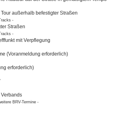
our außerhalb befestigter Straßen
Tracks -
gter Straßen
Tracks -
ffunkt mit Verpflegung
e (Voranmeldung erforderlich)
g erforderlich)
"
t Verbands
weitere BRV-Termine -