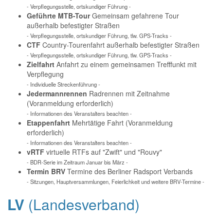
- Verpflegungsstelle, ortskundiger Führung -
Geführte MTB-Tour
Gemeinsam gefahrene Tour
außerhalb befestigter Straßen
- Verpflegungsstelle, ortskundiger Führung, tlw. GPS-Tracks -
CTF
Country-Tourenfahrt außerhalb befestigter Straßen
- Verpflegungsstelle, ortskundiger Führung, tlw. GPS-Tracks -
Zielfahrt
Anfahrt zu einem gemeinsamen Trefffunkt mit
Verpflegung
- Individuelle Streckenführung -
Jedermannrennen
Radrennen mit Zeitnahme
(Voranmeldung erforderlich)
- Informationen des Veranstalters beachten -
Etappenfahrt
Mehrtätige Fahrt (Voranmeldung
erforderlich)
- Informationen des Veranstalters beachten -
vRTF
virtuelle RTFs auf "Zwift" und "Rouvy"
- BDR-Serie im Zeitraum Januar bis März -
Termin BRV
Termine des Berliner Radsport Verbands
- Sitzungen, Hauptversammlungen, Feierlichkeit und weitere BRV-Termine -
LV
(Landesverband)