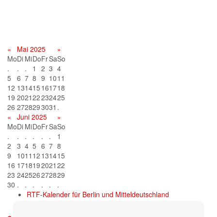
Terminkalender
«
Mai 2025
»
Mo
Di
Mi
Do
Fr
Sa
So
.
.
.
1
2
3
4
5
6
7
8
9
10
11
12
13
14
15
16
17
18
19
20
21
22
23
24
25
26
27
28
29
30
31
.
«
Juni 2025
»
Mo
Di
Mi
Do
Fr
Sa
So
.
.
.
.
.
.
1
2
3
4
5
6
7
8
9
10
11
12
13
14
15
16
17
18
19
20
21
22
23
24
25
26
27
28
29
30
.
.
.
.
.
.
RTF-Kalender für Berlin und Mitteldeutschland