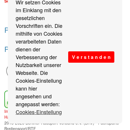
Sonntag, 13. September 2026
Wir setzen Cookies
mehr
im Einklang mit den
gesetzlichen
Vorschriften ein. Die
Partner des Breitensports
mithilfe von Cookies
verarbeiteten Daten
Partner von BRV-Breitensport.de
dienen der
Verbesserung der
V e r s t a n d e n
Nutzbarkeit unserer
Webseite. Die
Cookies-Einstellung
kann hier
angesehen und
angepasst werden:
Cookies-Einstellung
Impressum
/
Cookies Einstellungen
/
Datenschutz
/
Haftungsausschluss
/
Sitemap
2018-2026 Berliner Radsport Verband e.V. (BRV) - Fachsparte
Breitensport/RTF