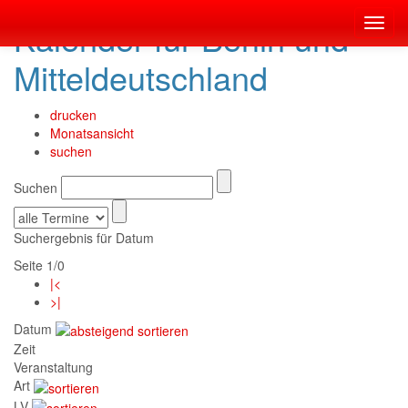
Kalender für Berlin und
Toggl
navig
Mitteldeutschland
drucken
Monatsansicht
suchen
Suchen
Suchergebnis für Datum
Seite 1/0
|<
>|
Datum
Zeit
Veranstaltung
Art
LV