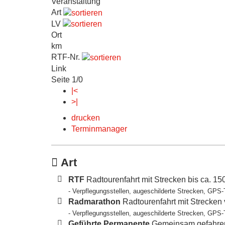
Veranstaltung
Art
LV
Ort
km
RTF-Nr.
Link
Seite 1/0
|<
>|
drucken
Terminmanager
Art
RTF
Radtourenfahrt mit Strecken bis ca. 1
- Verpflegungsstellen, augeschilderte Strecken, GPS-
Radmarathon
Radtourenfahrt mit Strecken
- Verpflegungsstellen, augeschilderte Strecken, GPS-
Geführte Permanente
Gemeinsam gefahren