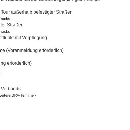
our außerhalb befestigter Straßen
Tracks -
gter Straßen
Tracks -
ffunkt mit Verpflegung
e (Voranmeldung erforderlich)
g erforderlich)
"
t Verbands
weitere BRV-Termine -