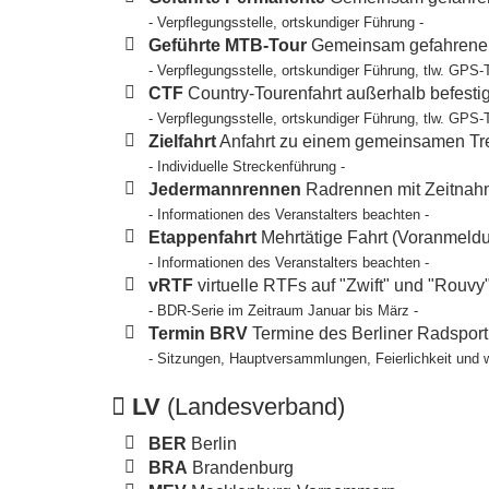
- Verpflegungsstelle, ortskundiger Führung -
Geführte MTB-Tour
Gemeinsam gefahrene T
- Verpflegungsstelle, ortskundiger Führung, tlw. GPS-
CTF
Country-Tourenfahrt außerhalb befesti
- Verpflegungsstelle, ortskundiger Führung, tlw. GPS-
Zielfahrt
Anfahrt zu einem gemeinsamen Tref
- Individuelle Streckenführung -
Jedermannrennen
Radrennen mit Zeitnahm
- Informationen des Veranstalters beachten -
Etappenfahrt
Mehrtätige Fahrt (Voranmeldun
- Informationen des Veranstalters beachten -
vRTF
virtuelle RTFs auf "Zwift" und "Rouvy
- BDR-Serie im Zeitraum Januar bis März -
Termin BRV
Termine des Berliner Radspor
- Sitzungen, Hauptversammlungen, Feierlichkeit und 
LV
(Landesverband)
BER
Berlin
BRA
Brandenburg