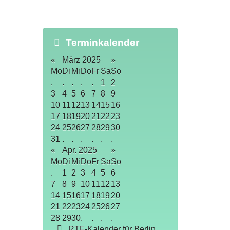
Terminkalender
«
März 2025
»
Mo
Di
Mi
Do
Fr
Sa
So
.
.
.
.
.
1
2
3
4
5
6
7
8
9
10
11
12
13
14
15
16
17
18
19
20
21
22
23
24
25
26
27
28
29
30
31
.
.
.
.
.
.
«
Apr. 2025
»
Mo
Di
Mi
Do
Fr
Sa
So
.
1
2
3
4
5
6
7
8
9
10
11
12
13
14
15
16
17
18
19
20
21
22
23
24
25
26
27
28
29
30
.
.
.
.
RTF-Kalender für Berlin