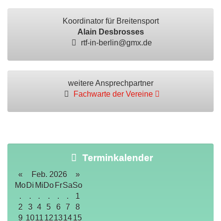
Koordinator für Breitensport
Alain Desbrosses
rtf-in-berlin@gmx.de
weitere Ansprechpartner
Fachwarte der Vereine
Terminkalender
«
Feb. 2026
»
Mo
Di
Mi
Do
Fr
Sa
So
.
.
.
.
.
.
1
2
3
4
5
6
7
8
9
10
11
12
13
14
15