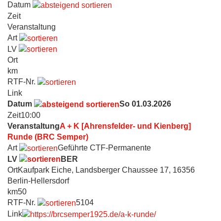
Datum
Zeit
Veranstaltung
Art
LV
Ort
km
RTF-Nr.
Link
Datum
So 01.03.2026
Zeit
10:00
Veranstaltung
A + K [Ahrensfelder- und Kienberg]
Runde (BRC Semper)
Art
Geführte CTF-Permanente
LV
BER
Ort
Kaufpark Eiche, Landsberger Chaussee 17, 16356
Berlin-Hellersdorf
km
50
RTF-Nr.
5104
Link