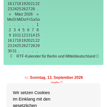
16
17
18
19
20
21
22
23
24
25
26
27
28
.
«
März 2026
»
Mo
Di
Mi
Do
Fr
Sa
So
.
.
.
.
.
.
1
2
3
4
5
6
7
8
9
10
11
12
13
14
15
16
17
18
19
20
21
22
23
24
25
26
27
28
29
30
31
.
.
.
.
.
RTF-Kalender für Berlin und Mitteldeutschland
Sonntag, 13. September 2026
mehr
Wir setzen Cookies
im Einklang mit den
Partner des Breitensports
gesetzlichen