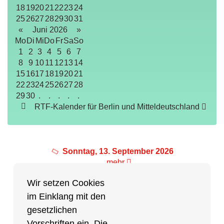
18
19
20
21
22
23
24
25
26
27
28
29
30
31
«
Juni 2026
»
Mo
Di
Mi
Do
Fr
Sa
So
1
2
3
4
5
6
7
8
9
10
11
12
13
14
15
16
17
18
19
20
21
22
23
24
25
26
27
28
29
30
.
.
.
.
.
RTF-Kalender für Berlin und Mitteldeutschland
Sonntag, 13. September 2026
mehr
Wir setzen Cookies
im Einklang mit den
Partner des Breitensports
gesetzlichen
Vorschriften ein. Die