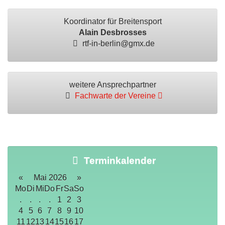
Koordinator für Breitensport
Alain Desbrosses
rtf-in-berlin@gmx.de
weitere Ansprechpartner
Fachwarte der Vereine
Terminkalender
«
Mai 2026
»
Mo
Di
Mi
Do
Fr
Sa
So
.
.
.
.
1
2
3
4
5
6
7
8
9
10
11
12
13
14
15
16
17