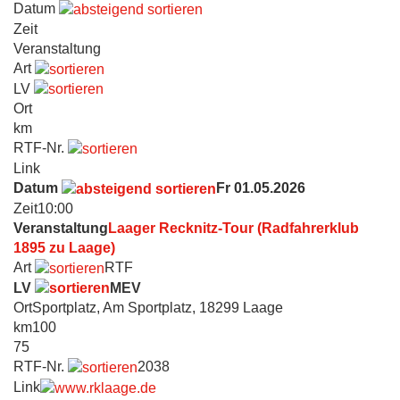
Datum
Zeit
Veranstaltung
Art
LV
Ort
km
RTF-Nr.
Link
Datum
Fr 01.05.2026
Zeit
10:00
Veranstaltung
Laager Recknitz-Tour (Radfahrerklub
1895 zu Laage)
Art
RTF
LV
MEV
Ort
Sportplatz, Am Sportplatz, 18299 Laage
km
100
75
RTF-Nr.
2038
Link