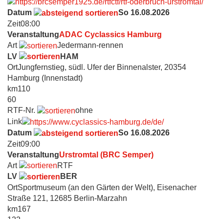
Datum
So 16.08.2026
Zeit
08:00
Veranstaltung
ADAC Cyclassics Hamburg
Art
Jedermann-rennen
LV
HAM
Ort
Jungfernstieg, südl. Ufer der Binnenalster, 20354
Hamburg (Innenstadt)
km
110
60
RTF-Nr.
ohne
Link
Datum
So 16.08.2026
Zeit
09:00
Veranstaltung
Urstromtal (BRC Semper)
Art
RTF
LV
BER
Ort
Sportmuseum (an den Gärten der Welt), Eisenacher
Straße 121, 12685 Berlin-Marzahn
km
167