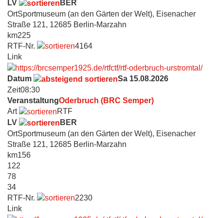
LV
BER
Ort
Sportmuseum (an den Gärten der Welt), Eisenacher
Straße 121, 12685 Berlin-Marzahn
km
225
RTF-Nr.
4164
Link
Datum
Sa 15.08.2026
Zeit
08:30
Veranstaltung
Oderbruch (BRC Semper)
Art
RTF
LV
BER
Ort
Sportmuseum (an den Gärten der Welt), Eisenacher
Straße 121, 12685 Berlin-Marzahn
km
156
122
78
34
RTF-Nr.
2230
Link