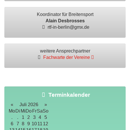
Koordinator für Breitensport
Alain Desbrosses
rtf-in-berlin@gmx.de
weitere Ansprechpartner
Fachwarte der Vereine
Terminkalender
«
Juli 2026
»
Mo
Di
Mi
Do
Fr
Sa
So
.
.
1
2
3
4
5
6
7
8
9
10
11
12