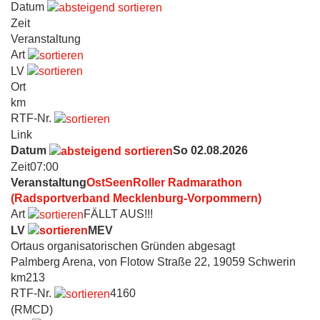
Datum
Zeit
Veranstaltung
Art
LV
Ort
km
RTF-Nr.
Link
Datum
So 02.08.2026
Zeit
07:00
Veranstaltung
OstSeenRoller Radmarathon
(Radsportverband Mecklenburg-Vorpommern)
Art
FÄLLT AUS!!!
LV
MEV
Ort
aus organisatorischen Gründen abgesagt
Palmberg Arena, von Flotow Straße 22, 19059 Schwerin
km
213
RTF-Nr.
4160
(RMCD)