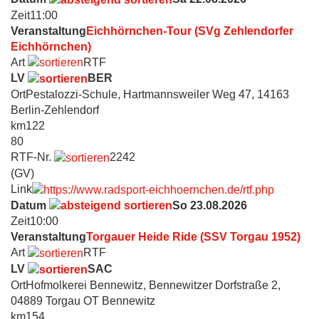
Zeit
11:00
Veranstaltung
Eichhörnchen-Tour (SVg Zehlendorfer
Eichhörnchen)
Art
RTF
LV
BER
Ort
Pestalozzi-Schule, Hartmannsweiler Weg 47, 14163
Berlin-Zehlendorf
km
122
80
RTF-Nr.
2242
(GV)
Link
Datum
So 23.08.2026
Zeit
10:00
Veranstaltung
Torgauer Heide Ride (SSV Torgau 1952)
Art
RTF
LV
SAC
Ort
Hofmolkerei Bennewitz, Bennewitzer Dorfstraße 2,
04889 Torgau OT Bennewitz
km
154