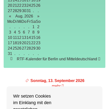
13
14
15
16
17
18
19
20
21
22
23
24
25
26
27
28
29
30
31
.
.
«
Aug. 2026
»
Mo
Di
Mi
Do
Fr
Sa
So
.
.
.
.
.
1
2
3
4
5
6
7
8
9
10
11
12
13
14
15
16
17
18
19
20
21
22
23
24
25
26
27
28
29
30
31
.
.
.
.
.
.
RTF-Kalender für Berlin und Mitteldeutschland
Sonntag, 13. September 2026
mehr
Wir setzen Cookies
im Einklang mit den
Partner des Breitensports