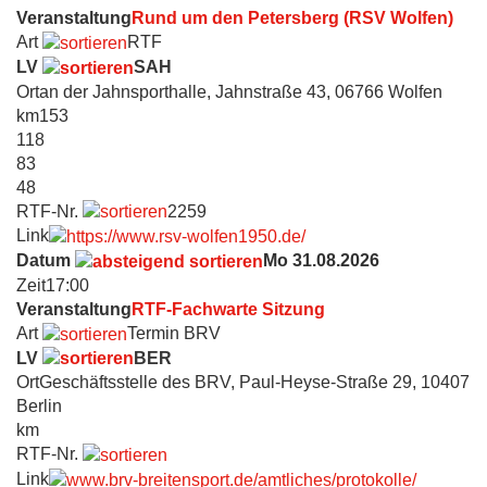
Veranstaltung
Rund um den Petersberg (RSV Wolfen)
Art
RTF
LV
SAH
Ort
an der Jahnsporthalle, Jahnstraße 43, 06766 Wolfen
km
153
118
83
48
RTF-Nr.
2259
Link
Datum
Mo 31.08.2026
Zeit
17:00
Veranstaltung
RTF-Fachwarte Sitzung
Art
Termin BRV
LV
BER
Ort
Geschäftsstelle des BRV, Paul-Heyse-Straße 29, 10407
Berlin
km
RTF-Nr.
Link