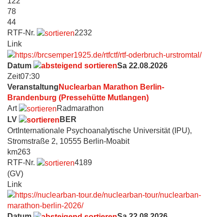
122
78
44
RTF-Nr.
2232
Link
Datum
Sa 22.08.2026
Zeit
07:30
Veranstaltung
Nuclearban Marathon Berlin-
Brandenburg (Pressehütte Mutlangen)
Art
Radmarathon
LV
BER
Ort
Internationale Psychoanalytische Universität (IPU),
Stromstraße 2, 10555 Berlin-Moabit
km
263
RTF-Nr.
4189
(GV)
Link
Datum
Sa 22.08.2026