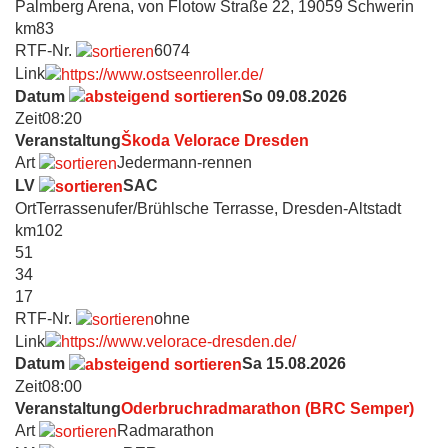
Palmberg Arena, von Flotow Straße 22, 19059 Schwerin
km
83
RTF-Nr.
6074
Link
Datum
So 09.08.2026
Zeit
08:20
Veranstaltung
Škoda Velorace Dresden
Art
Jedermann-rennen
LV
SAC
Ort
Terrassenufer/Brühlsche Terrasse, Dresden-Altstadt
km
102
51
34
17
RTF-Nr.
ohne
Link
Datum
Sa 15.08.2026
Zeit
08:00
Veranstaltung
Oderbruchradmarathon (BRC Semper)
Art
Radmarathon