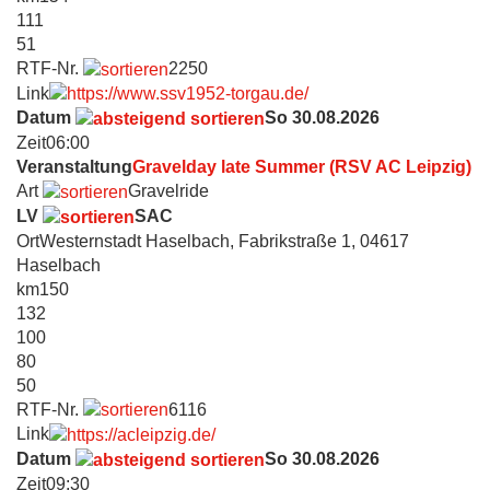
111
51
RTF-Nr.
2250
Link
Datum
So 30.08.2026
Zeit
06:00
Veranstaltung
Gravelday late Summer (RSV AC Leipzig)
Art
Gravelride
LV
SAC
Ort
Westernstadt Haselbach, Fabrikstraße 1, 04617
Haselbach
km
150
132
100
80
50
RTF-Nr.
6116
Link
Datum
So 30.08.2026
Zeit
09:30