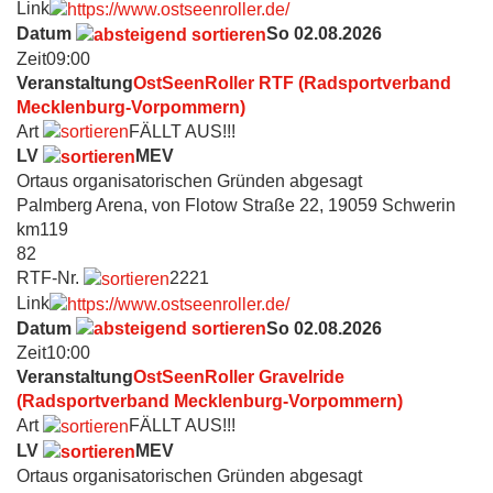
Link
Datum
So 02.08.2026
Zeit
09:00
Veranstaltung
OstSeenRoller RTF (Radsportverband
Mecklenburg-Vorpommern)
Art
FÄLLT AUS!!!
LV
MEV
Ort
aus organisatorischen Gründen abgesagt
Palmberg Arena, von Flotow Straße 22, 19059 Schwerin
km
119
82
RTF-Nr.
2221
Link
Datum
So 02.08.2026
Zeit
10:00
Veranstaltung
OstSeenRoller Gravelride
(Radsportverband Mecklenburg-Vorpommern)
Art
FÄLLT AUS!!!
LV
MEV
Ort
aus organisatorischen Gründen abgesagt