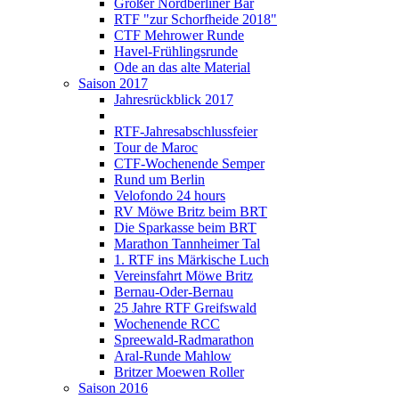
Großer Nordberliner Bär
RTF "zur Schorfheide 2018"
CTF Mehrower Runde
Havel-Frühlingsrunde
Ode an das alte Material
Saison 2017
Jahresrückblick 2017
RTF-Jahresabschlussfeier
Tour de Maroc
CTF-Wochenende Semper
Rund um Berlin
Velofondo 24 hours
RV Möwe Britz beim BRT
Die Sparkasse beim BRT
Marathon Tannheimer Tal
1. RTF ins Märkische Luch
Vereinsfahrt Möwe Britz
Bernau-Oder-Bernau
25 Jahre RTF Greifswald
Wochenende RCC
Spreewald-Radmarathon
Aral-Runde Mahlow
Britzer Moewen Roller
Saison 2016