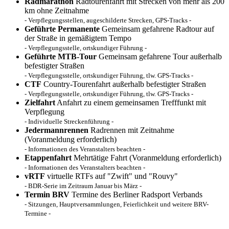
Radmarathon
Radtourenfahrt mit Strecken von mehr als 200
km ohne Zeitnahme
- Verpflegungsstellen, augeschilderte Strecken, GPS-Tracks -
Geführte Permanente
Gemeinsam gefahrene Radtour auf
der Straße in gemäßigtem Tempo
- Verpflegungsstelle, ortskundiger Führung -
Geführte MTB-Tour
Gemeinsam gefahrene Tour außerhalb
befestigter Straßen
- Verpflegungsstelle, ortskundiger Führung, tlw. GPS-Tracks -
CTF
Country-Tourenfahrt außerhalb befestigter Straßen
- Verpflegungsstelle, ortskundiger Führung, tlw. GPS-Tracks -
Zielfahrt
Anfahrt zu einem gemeinsamen Trefffunkt mit
Verpflegung
- Individuelle Streckenführung -
Jedermannrennen
Radrennen mit Zeitnahme
(Voranmeldung erforderlich)
- Informationen des Veranstalters beachten -
Etappenfahrt
Mehrtätige Fahrt (Voranmeldung erforderlich)
- Informationen des Veranstalters beachten -
vRTF
virtuelle RTFs auf "Zwift" und "Rouvy"
- BDR-Serie im Zeitraum Januar bis März -
Termin BRV
Termine des Berliner Radsport Verbands
- Sitzungen, Hauptversammlungen, Feierlichkeit und weitere BRV-
Termine -