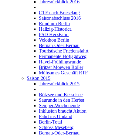
Jahresrückblick 2016
CTF nach Brieselang
Saisonabschluss 2016
Rund um Berlin
Hallzig-Historica
PSD HerzFahrt
Velothon Berlin
Bernau-Oder-Bernau
Touristische Friedensfahrt
Permanente Hofjagdweg
Havel-Frühlingsrunde
Britzer Moewen Roller
Mühsames Geschäft RTF
Saison 2015
Jahresrückblick 2015
Bötzsee und Kesselsee
Saurunde in den Herbst
Semper-Wochenende
Inklusion braucht Aktion
Fahrt ins Umland
Berlin-Total
Schloss Meseberg
Bernau-Oder-Bernau