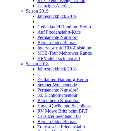
RTF-Neueinsteiger Anton
Leipziger Allerlei
Saison 2019
Jahresrückblick 2019
Gedenktafel Rund um Berlin
Auf Friedensfahrt-Kurs
Permanente Nunsdorf
Bernau-Oder-Bernau
Interview mit BRV-Präsidium
MTB-Tour Mehrower Runde
BRV stellt sich neu auf
Saison 2018
Jahresrückblick 2018
Zeitfahren Hamburg-Berlin
Semper-Wochenende
Permanente Nunsdorf
30. Eichhörnchentour
Bären beim Krusnoton
Havel-Quelle und Stechlinsee
RV Möwe Britz beim BRT
Lausitzer Seenland 100
Bernau-Oder-Bernau
Touristische Friedensfahrt