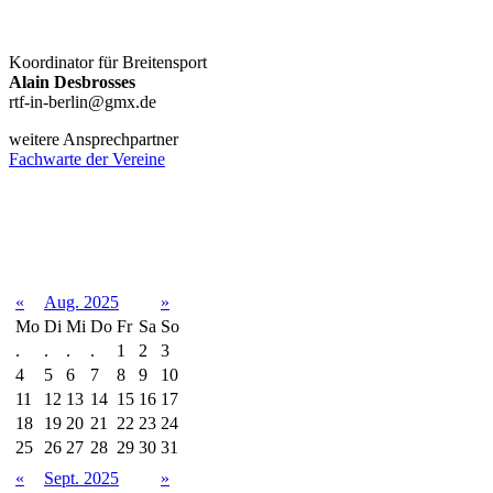
Koordinator für Breitensport
Alain Desbrosses
rtf-in-berlin@gmx.de
weitere Ansprechpartner
Fachwarte der Vereine
Terminkalender
«
Aug. 2025
»
Mo
Di
Mi
Do
Fr
Sa
So
.
.
.
.
1
2
3
4
5
6
7
8
9
10
11
12
13
14
15
16
17
18
19
20
21
22
23
24
25
26
27
28
29
30
31
«
Sept. 2025
»