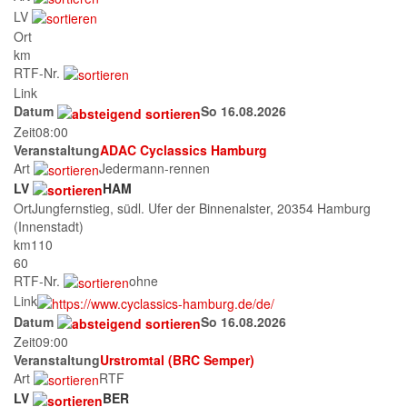
LV
Ort
km
RTF-Nr.
Link
Datum
So 16.08.2026
Zeit
08:00
Veranstaltung
ADAC Cyclassics Hamburg
Art
Jedermann-rennen
LV
HAM
Ort
Jungfernstieg, südl. Ufer der Binnenalster, 20354 Hamburg
(Innenstadt)
km
110
60
RTF-Nr.
ohne
Link
Datum
So 16.08.2026
Zeit
09:00
Veranstaltung
Urstromtal (BRC Semper)
Art
RTF
LV
BER