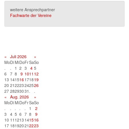
weitere Ansprechpartner
Fachwarte der Vereine
Terminkalender
«
Juli 2026
»
Mo
Di
Mi
Do
Fr
Sa
So
.
.
1
2
3
4
5
6
7
8
9
10
11
12
13
14
15
16
17
18
19
20
21
22
23
24
25
26
27
28
29
30
31
.
.
«
Aug. 2026
»
Mo
Di
Mi
Do
Fr
Sa
So
.
.
.
.
.
1
2
3
4
5
6
7
8
9
10
11
12
13
14
15
16
17
18
19
20
21
22
23