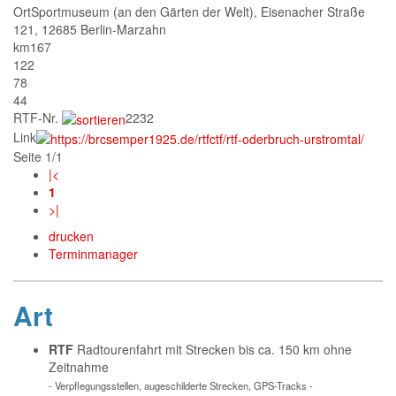
Ort
Sportmuseum (an den Gärten der Welt), Eisenacher Straße
121, 12685 Berlin-Marzahn
km
167
122
78
44
RTF-Nr.
2232
Link
Seite 1/1
|<
1
>|
drucken
Terminmanager
Art
RTF
Radtourenfahrt mit Strecken bis ca. 150 km ohne
Zeitnahme
- Verpflegungsstellen, augeschilderte Strecken, GPS-Tracks -