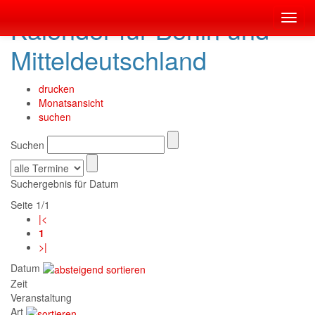
Kalender für Berlin und
Toggl
navig
Mitteldeutschland
drucken
Monatsansicht
suchen
Suchen
Suchergebnis für Datum
Seite 1/1
|<
1
>|
Datum
Zeit
Veranstaltung
Art