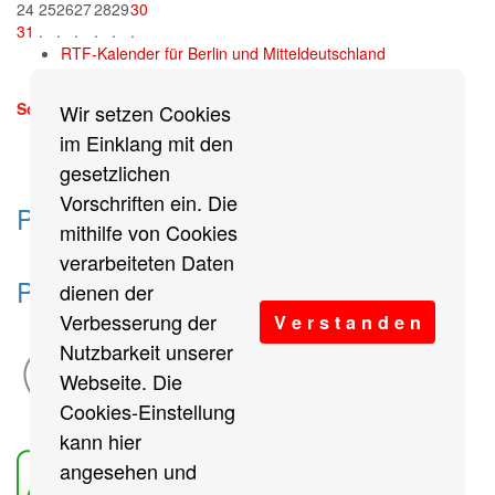
24
25
26
27
28
29
30
31
.
.
.
.
.
.
RTF-Kalender für Berlin und Mitteldeutschland
Sonntag, 13. September 2026
Wir setzen Cookies
mehr
im Einklang mit den
gesetzlichen
Vorschriften ein. Die
Partner des Breitensports
mithilfe von Cookies
verarbeiteten Daten
Partner von BRV-Breitensport.de
dienen der
Verbesserung der
V e r s t a n d e n
Nutzbarkeit unserer
Webseite. Die
Cookies-Einstellung
kann hier
angesehen und