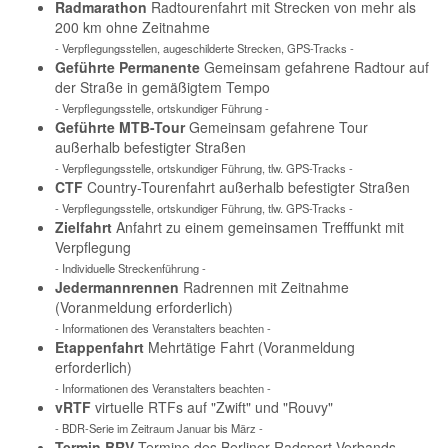
Radmarathon
Radtourenfahrt mit Strecken von mehr als
200 km ohne Zeitnahme
- Verpflegungsstellen, augeschilderte Strecken, GPS-Tracks -
Geführte Permanente
Gemeinsam gefahrene Radtour auf
der Straße in gemäßigtem Tempo
- Verpflegungsstelle, ortskundiger Führung -
Geführte MTB-Tour
Gemeinsam gefahrene Tour
außerhalb befestigter Straßen
- Verpflegungsstelle, ortskundiger Führung, tlw. GPS-Tracks -
CTF
Country-Tourenfahrt außerhalb befestigter Straßen
- Verpflegungsstelle, ortskundiger Führung, tlw. GPS-Tracks -
Zielfahrt
Anfahrt zu einem gemeinsamen Trefffunkt mit
Verpflegung
- Individuelle Streckenführung -
Jedermannrennen
Radrennen mit Zeitnahme
(Voranmeldung erforderlich)
- Informationen des Veranstalters beachten -
Etappenfahrt
Mehrtätige Fahrt (Voranmeldung
erforderlich)
- Informationen des Veranstalters beachten -
vRTF
virtuelle RTFs auf "Zwift" und "Rouvy"
- BDR-Serie im Zeitraum Januar bis März -
Termin BRV
Termine des Berliner Radsport Verbands