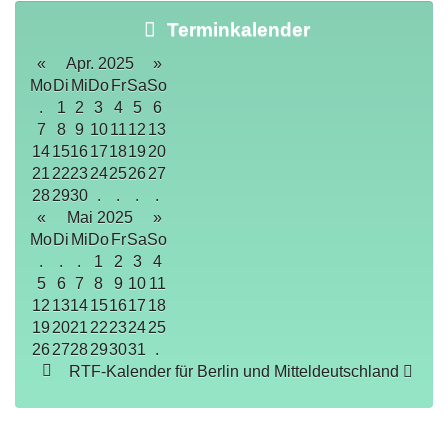
Terminkalender
«
Apr. 2025
»
Mo
Di
Mi
Do
Fr
Sa
So
.
1
2
3
4
5
6
7
8
9
10
11
12
13
14
15
16
17
18
19
20
21
22
23
24
25
26
27
28
29
30
.
.
.
.
«
Mai 2025
»
Mo
Di
Mi
Do
Fr
Sa
So
.
.
.
1
2
3
4
5
6
7
8
9
10
11
12
13
14
15
16
17
18
19
20
21
22
23
24
25
26
27
28
29
30
31
.
RTF-Kalender für Berlin und Mitteldeutschland