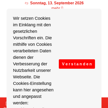
Sonntag, 13. September 2026
mehr
Wir setzen Cookies
im Einklang mit den
Partner des Breitensports
gesetzlichen
Vorschriften ein. Die
Partner von BRV-Breitensport.de
mithilfe von Cookies
verarbeiteten Daten
dienen der
Verbesserung der
V e r s t a n d e n
Nutzbarkeit unserer
Webseite. Die
Cookies-Einstellung
kann hier angesehen
und angepasst
werden:
Impressum
/
Cookies Einstellungen
/