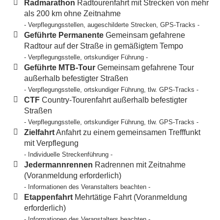
Radmarathon
Radtourenfahrt mit Strecken von mehr
als 200 km ohne Zeitnahme
- Verpflegungsstellen, augeschilderte Strecken, GPS-Tracks -
Geführte Permanente
Gemeinsam gefahrene
Radtour auf der Straße in gemäßigtem Tempo
- Verpflegungsstelle, ortskundiger Führung -
Geführte MTB-Tour
Gemeinsam gefahrene Tour
außerhalb befestigter Straßen
- Verpflegungsstelle, ortskundiger Führung, tlw. GPS-Tracks -
CTF
Country-Tourenfahrt außerhalb befestigter
Straßen
- Verpflegungsstelle, ortskundiger Führung, tlw. GPS-Tracks -
Zielfahrt
Anfahrt zu einem gemeinsamen Trefffunkt
mit Verpflegung
- Individuelle Streckenführung -
Jedermannrennen
Radrennen mit Zeitnahme
(Voranmeldung erforderlich)
- Informationen des Veranstalters beachten -
Etappenfahrt
Mehrtätige Fahrt (Voranmeldung
erforderlich)
- Informationen des Veranstalters beachten -