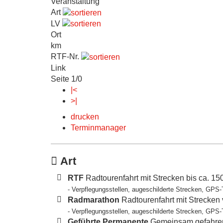
Veranstaltung
Art
LV
Ort
km
RTF-Nr.
Link
Seite 1/0
|<
>|
drucken
Terminmanager
Art
RTF
Radtourenfahrt mit Strecken bis ca. 1
- Verpflegungsstellen, augeschilderte Strecken, GPS-
Radmarathon
Radtourenfahrt mit Strecken
- Verpflegungsstellen, augeschilderte Strecken, GPS-
Geführte Permanente
Gemeinsam gefahren