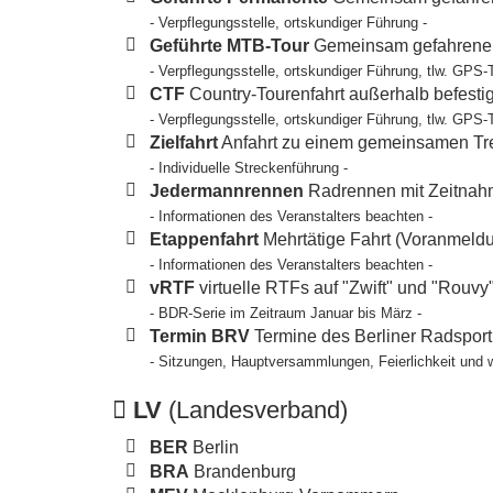
- Verpflegungsstelle, ortskundiger Führung -
Geführte MTB-Tour
Gemeinsam gefahrene T
- Verpflegungsstelle, ortskundiger Führung, tlw. GPS-
CTF
Country-Tourenfahrt außerhalb befesti
- Verpflegungsstelle, ortskundiger Führung, tlw. GPS-
Zielfahrt
Anfahrt zu einem gemeinsamen Tref
- Individuelle Streckenführung -
Jedermannrennen
Radrennen mit Zeitnahm
- Informationen des Veranstalters beachten -
Etappenfahrt
Mehrtätige Fahrt (Voranmeldun
- Informationen des Veranstalters beachten -
vRTF
virtuelle RTFs auf "Zwift" und "Rouvy
- BDR-Serie im Zeitraum Januar bis März -
Termin BRV
Termine des Berliner Radspor
- Sitzungen, Hauptversammlungen, Feierlichkeit und 
LV
(Landesverband)
BER
Berlin
BRA
Brandenburg