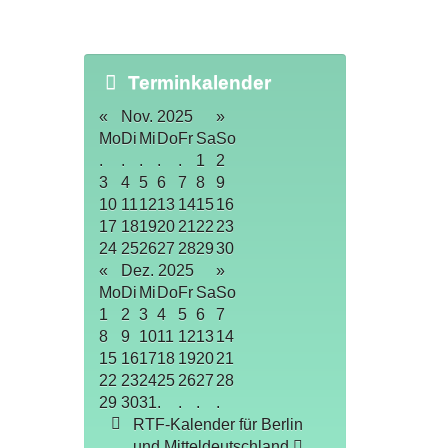
Terminkalender
«
Nov. 2025
»
Mo
Di
Mi
Do
Fr
Sa
So
.
.
.
.
.
1
2
3
4
5
6
7
8
9
10
11
12
13
14
15
16
17
18
19
20
21
22
23
24
25
26
27
28
29
30
«
Dez. 2025
»
Mo
Di
Mi
Do
Fr
Sa
So
1
2
3
4
5
6
7
8
9
10
11
12
13
14
15
16
17
18
19
20
21
22
23
24
25
26
27
28
29
30
31
.
.
.
.
RTF-Kalender für Berlin
und Mitteldeutschland