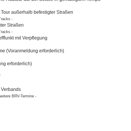
our außerhalb befestigter Straßen
Tracks -
gter Straßen
Tracks -
ffunkt mit Verpflegung
e (Voranmeldung erforderlich)
g erforderlich)
"
t Verbands
weitere BRV-Termine -