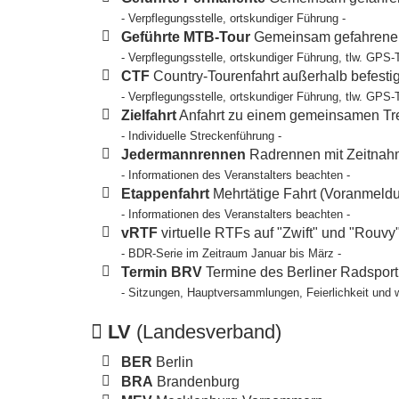
- Verpflegungsstelle, ortskundiger Führung -
Geführte MTB-Tour
Gemeinsam gefahrene T
- Verpflegungsstelle, ortskundiger Führung, tlw. GPS-
CTF
Country-Tourenfahrt außerhalb befesti
- Verpflegungsstelle, ortskundiger Führung, tlw. GPS-
Zielfahrt
Anfahrt zu einem gemeinsamen Tref
- Individuelle Streckenführung -
Jedermannrennen
Radrennen mit Zeitnahm
- Informationen des Veranstalters beachten -
Etappenfahrt
Mehrtätige Fahrt (Voranmeldun
- Informationen des Veranstalters beachten -
vRTF
virtuelle RTFs auf "Zwift" und "Rouvy
- BDR-Serie im Zeitraum Januar bis März -
Termin BRV
Termine des Berliner Radspor
- Sitzungen, Hauptversammlungen, Feierlichkeit und 
LV
(Landesverband)
BER
Berlin
BRA
Brandenburg