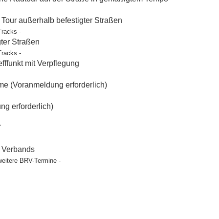
our außerhalb befestigter Straßen
Tracks -
gter Straßen
Tracks -
ffunkt mit Verpflegung
e (Voranmeldung erforderlich)
g erforderlich)
"
t Verbands
weitere BRV-Termine -