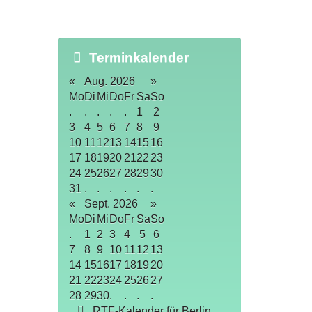
Terminkalender
«
Aug. 2026
»
Mo
Di
Mi
Do
Fr
Sa
So
.
.
.
.
.
1
2
3
4
5
6
7
8
9
10
11
12
13
14
15
16
17
18
19
20
21
22
23
24
25
26
27
28
29
30
31
.
.
.
.
.
.
«
Sept. 2026
»
Mo
Di
Mi
Do
Fr
Sa
So
.
1
2
3
4
5
6
7
8
9
10
11
12
13
14
15
16
17
18
19
20
21
22
23
24
25
26
27
28
29
30
.
.
.
.
RTF-Kalender für Berlin