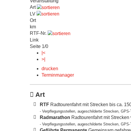
Veranstaltung
Art
LV
Ort
km
RTF-Nr.
Link
Seite 1/0
|<
>|
drucken
Terminmanager
Art
RTF
Radtourenfahrt mit Strecken bis ca. 1
- Verpflegungsstellen, augeschilderte Strecken, GPS-
Radmarathon
Radtourenfahrt mit Strecken
- Verpflegungsstellen, augeschilderte Strecken, GPS-
Geführte Permanente
Gemeinsam gefahren