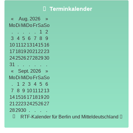
Terminkalender
«
Aug. 2026
»
Mo
Di
Mi
Do
Fr
Sa
So
.
.
.
.
.
1
2
3
4
5
6
7
8
9
10
11
12
13
14
15
16
17
18
19
20
21
22
23
24
25
26
27
28
29
30
31
.
.
.
.
.
.
«
Sept. 2026
»
Mo
Di
Mi
Do
Fr
Sa
So
.
1
2
3
4
5
6
7
8
9
10
11
12
13
14
15
16
17
18
19
20
21
22
23
24
25
26
27
28
29
30
.
.
.
.
RTF-Kalender für Berlin und Mitteldeutschland