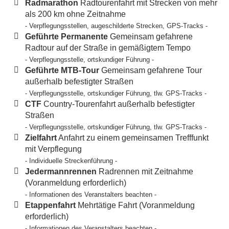
Radmarathon
Radtourenfahrt mit Strecken von mehr
als 200 km ohne Zeitnahme
- Verpflegungsstellen, augeschilderte Strecken, GPS-Tracks -
Geführte Permanente
Gemeinsam gefahrene
Radtour auf der Straße in gemäßigtem Tempo
- Verpflegungsstelle, ortskundiger Führung -
Geführte MTB-Tour
Gemeinsam gefahrene Tour
außerhalb befestigter Straßen
- Verpflegungsstelle, ortskundiger Führung, tlw. GPS-Tracks -
CTF
Country-Tourenfahrt außerhalb befestigter
Straßen
- Verpflegungsstelle, ortskundiger Führung, tlw. GPS-Tracks -
Zielfahrt
Anfahrt zu einem gemeinsamen Trefffunkt
mit Verpflegung
- Individuelle Streckenführung -
Jedermannrennen
Radrennen mit Zeitnahme
(Voranmeldung erforderlich)
- Informationen des Veranstalters beachten -
Etappenfahrt
Mehrtätige Fahrt (Voranmeldung
erforderlich)
- Informationen des Veranstalters beachten -