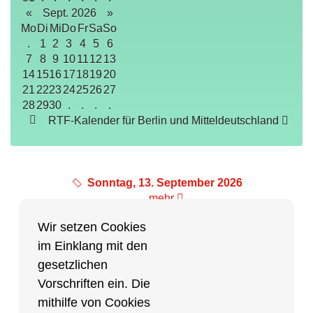
«
Sept. 2026
»
Mo
Di
Mi
Do
Fr
Sa
So
.
1
2
3
4
5
6
7
8
9
10
11
12
13
14
15
16
17
18
19
20
21
22
23
24
25
26
27
28
29
30
.
.
.
.
RTF-Kalender für Berlin und Mitteldeutschland
Sonntag, 13. September 2026
mehr
Wir setzen Cookies
im Einklang mit den
Partner des Breitensports
gesetzlichen
Vorschriften ein. Die
Partner von BRV-Breitensport.de
mithilfe von Cookies