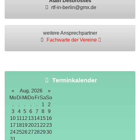
Alain Desbrosses
rtf-in-berlin@gmx.de
weitere Ansprechpartner
Fachwarte der Vereine
Terminkalender
«
Aug. 2026
»
Mo
Di
Mi
Do
Fr
Sa
So
.
.
.
.
.
1
2
3
4
5
6
7
8
9
10
11
12
13
14
15
16
17
18
19
20
21
22
23
24
25
26
27
28
29
30
31
.
.
.
.
.
.